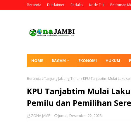
Beranda
Disclaimer
Redaksi
Kode Etik
Pedoman Me
HOME
RAGAM
EKONOMI
HUKUM
Beranda
Tanjung Jabung Timur
KPU Tanjabtim Mulai Lakukan
KPU Tanjabtim Mulai Laku
Pemilu dan Pemilihan Ser
ZONA JAMBI
Jumat, Desember 22, 2023