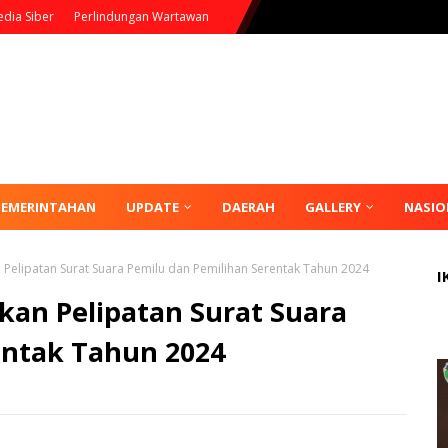
dia Siber
Perlindungan Wartawan
PEMERINTAHAN
UPDATE
DAERAH
GALLERY
NASIO
 Pelipatan Surat Suara Pemilu dan Pemilihan Serentak Tahun 2024
I
kan Pelipatan Surat Suara
entak Tahun 2024