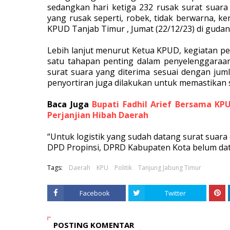
sedangkan hari ketiga 232 rusak surat suara 
yang rusak seperti, robek, tidak berwarna, ken
KPUD Tanjab Timur , Jumat (22/12/23) di guda
Lebih lanjut menurut Ketua KPUD, kegiatan pe
satu tahapan penting dalam penyelenggaraa
surat suara yang diterima sesuai dengan jumla
penyortiran juga dilakukan untuk memastikan s
Baca Juga
Bupati Fadhil Arief Bersama K
Perjanjian Hibah Daerah
“Untuk logistik yang sudah datang surat suara
DPD Propinsi, DPRD Kabupaten Kota belum dat
Tags:
Daerah
KPU
Politik
Tanjung Jabung Timur
Facebook
Twitter
POSTING KOMENTAR