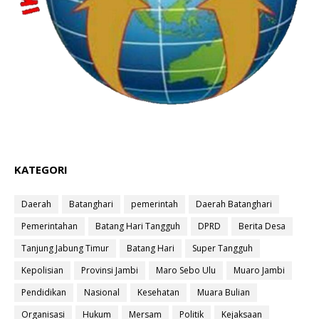
KATEGORI
Daerah
Batanghari
pemerintah
Daerah Batanghari
Pemerintahan
Batang Hari Tangguh
DPRD
Berita Desa
Tanjung Jabung Timur
Batang Hari
Super Tangguh
Kepolisian
Provinsi Jambi
Maro Sebo Ulu
Muaro Jambi
Pendidikan
Nasional
Kesehatan
Muara Bulian
Organisasi
Hukum
Mersam
Politik
Kejaksaan