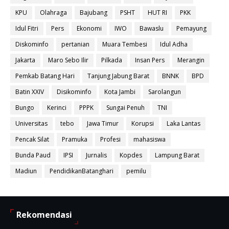
KPU
Olahraga
Bajubang
PSHT
HUT RI
PKK
Idul Fitri
Pers
Ekonomi
IWO
Bawaslu
Pemayung
Diskominfo
pertanian
Muara Tembesi
Idul Adha
Jakarta
Maro Sebo Ilir
Pilkada
Insan Pers
Merangin
Pemkab Batang Hari
Tanjung Jabung Barat
BNNK
BPD
Batin XXIV
Disikominfo
Kota Jambi
Sarolangun
Bungo
Kerinci
PPPK
Sungai Penuh
TNI
Universitas
tebo
Jawa Timur
Korupsi
Laka Lantas
Pencak Silat
Pramuka
Profesi
mahasiswa
Bunda Paud
IPSI
Jurnalis
Kopdes
Lampung Barat
Madiun
PendidikanBatanghari
pemilu
Rekomendasi