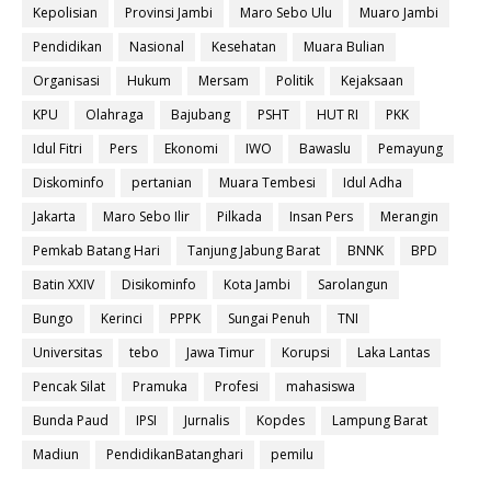
Kepolisian
Provinsi Jambi
Maro Sebo Ulu
Muaro Jambi
Pendidikan
Nasional
Kesehatan
Muara Bulian
Organisasi
Hukum
Mersam
Politik
Kejaksaan
KPU
Olahraga
Bajubang
PSHT
HUT RI
PKK
Idul Fitri
Pers
Ekonomi
IWO
Bawaslu
Pemayung
Diskominfo
pertanian
Muara Tembesi
Idul Adha
Jakarta
Maro Sebo Ilir
Pilkada
Insan Pers
Merangin
Pemkab Batang Hari
Tanjung Jabung Barat
BNNK
BPD
Batin XXIV
Disikominfo
Kota Jambi
Sarolangun
Bungo
Kerinci
PPPK
Sungai Penuh
TNI
Universitas
tebo
Jawa Timur
Korupsi
Laka Lantas
Pencak Silat
Pramuka
Profesi
mahasiswa
Bunda Paud
IPSI
Jurnalis
Kopdes
Lampung Barat
Madiun
PendidikanBatanghari
pemilu