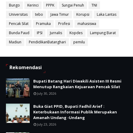
Bungo
Kerinci
PPPK
Sungai Penuh
TNI
Universitas
tebo
Jawa Timur
Korupsi
Laka Lantas
Pencak Silat
Pramuka
Profesi
mahasiswa
Bunda Paud
IPSI
Jurnalis
Kopdes
Lampung Barat
Madiun
PendidikanBatanghari
pemilu
Rekomendasi
Bupati Batang Hari Diwakili Asisten III Resmi
Menutup Rangkaian Kejuaraan Pencak Silat
July 30, 2026
Buka Giat PPID, Bupati Fadhil Arief :
Keterbukaan Informasi Publik Merupakan
Amanah Undang -Undang
July 23, 2026