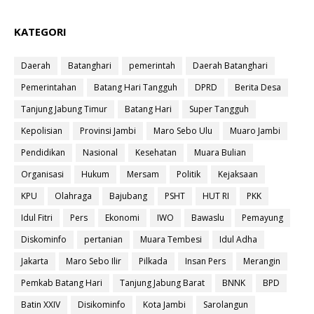
KATEGORI
Daerah
Batanghari
pemerintah
Daerah Batanghari
Pemerintahan
Batang Hari Tangguh
DPRD
Berita Desa
Tanjung Jabung Timur
Batang Hari
Super Tangguh
Kepolisian
Provinsi Jambi
Maro Sebo Ulu
Muaro Jambi
Pendidikan
Nasional
Kesehatan
Muara Bulian
Organisasi
Hukum
Mersam
Politik
Kejaksaan
KPU
Olahraga
Bajubang
PSHT
HUT RI
PKK
Idul Fitri
Pers
Ekonomi
IWO
Bawaslu
Pemayung
Diskominfo
pertanian
Muara Tembesi
Idul Adha
Jakarta
Maro Sebo Ilir
Pilkada
Insan Pers
Merangin
Pemkab Batang Hari
Tanjung Jabung Barat
BNNK
BPD
Batin XXIV
Disikominfo
Kota Jambi
Sarolangun