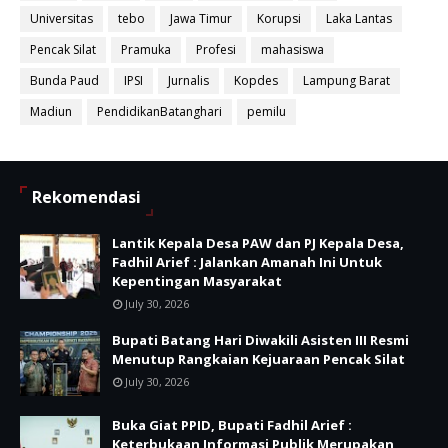
Universitas
tebo
Jawa Timur
Korupsi
Laka Lantas
Pencak Silat
Pramuka
Profesi
mahasiswa
Bunda Paud
IPSI
Jurnalis
Kopdes
Lampung Barat
Madiun
PendidikanBatanghari
pemilu
Rekomendasi
Lantik Kepala Desa PAW dan PJ Kepala Desa,
Fadhil Arief : Jalankan Amanah Ini Untuk
Kepentingan Masyarakat
July 30, 2026
Bupati Batang Hari Diwakili Asisten III Resmi
Menutup Rangkaian Kejuaraan Pencak Silat
July 30, 2026
Buka Giat PPID, Bupati Fadhil Arief :
Keterbukaan Informasi Publik Merupakan