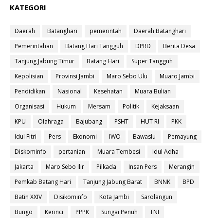
KATEGORI
Daerah
Batanghari
pemerintah
Daerah Batanghari
Pemerintahan
Batang Hari Tangguh
DPRD
Berita Desa
Tanjung Jabung Timur
Batang Hari
Super Tangguh
Kepolisian
Provinsi Jambi
Maro Sebo Ulu
Muaro Jambi
Pendidikan
Nasional
Kesehatan
Muara Bulian
Organisasi
Hukum
Mersam
Politik
Kejaksaan
KPU
Olahraga
Bajubang
PSHT
HUT RI
PKK
Idul Fitri
Pers
Ekonomi
IWO
Bawaslu
Pemayung
Diskominfo
pertanian
Muara Tembesi
Idul Adha
Jakarta
Maro Sebo Ilir
Pilkada
Insan Pers
Merangin
Pemkab Batang Hari
Tanjung Jabung Barat
BNNK
BPD
Batin XXIV
Disikominfo
Kota Jambi
Sarolangun
Bungo
Kerinci
PPPK
Sungai Penuh
TNI