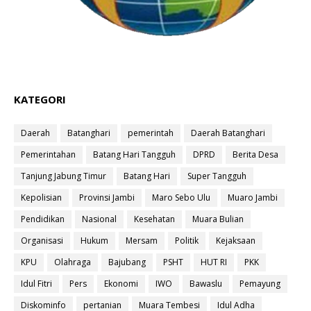
KATEGORI
Daerah
Batanghari
pemerintah
Daerah Batanghari
Pemerintahan
Batang Hari Tangguh
DPRD
Berita Desa
Tanjung Jabung Timur
Batang Hari
Super Tangguh
Kepolisian
Provinsi Jambi
Maro Sebo Ulu
Muaro Jambi
Pendidikan
Nasional
Kesehatan
Muara Bulian
Organisasi
Hukum
Mersam
Politik
Kejaksaan
KPU
Olahraga
Bajubang
PSHT
HUT RI
PKK
Idul Fitri
Pers
Ekonomi
IWO
Bawaslu
Pemayung
Diskominfo
pertanian
Muara Tembesi
Idul Adha