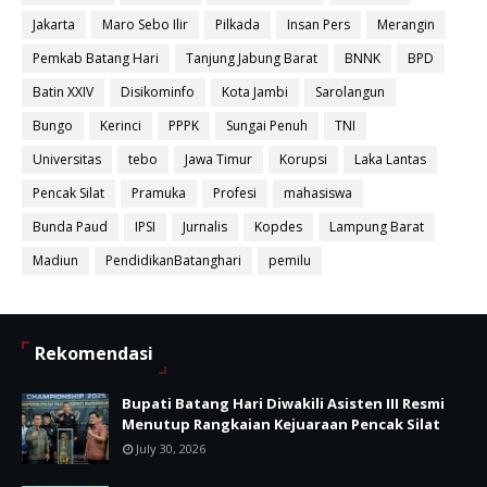
Jakarta
Maro Sebo Ilir
Pilkada
Insan Pers
Merangin
Pemkab Batang Hari
Tanjung Jabung Barat
BNNK
BPD
Batin XXIV
Disikominfo
Kota Jambi
Sarolangun
Bungo
Kerinci
PPPK
Sungai Penuh
TNI
Universitas
tebo
Jawa Timur
Korupsi
Laka Lantas
Pencak Silat
Pramuka
Profesi
mahasiswa
Bunda Paud
IPSI
Jurnalis
Kopdes
Lampung Barat
Madiun
PendidikanBatanghari
pemilu
Rekomendasi
Bupati Batang Hari Diwakili Asisten III Resmi
Menutup Rangkaian Kejuaraan Pencak Silat
July 30, 2026