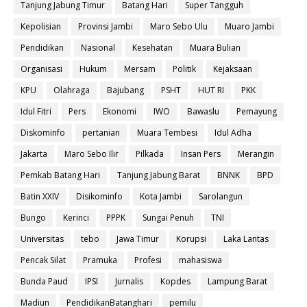
Tanjung Jabung Timur
Batang Hari
Super Tangguh
Kepolisian
Provinsi Jambi
Maro Sebo Ulu
Muaro Jambi
Pendidikan
Nasional
Kesehatan
Muara Bulian
Organisasi
Hukum
Mersam
Politik
Kejaksaan
KPU
Olahraga
Bajubang
PSHT
HUT RI
PKK
Idul Fitri
Pers
Ekonomi
IWO
Bawaslu
Pemayung
Diskominfo
pertanian
Muara Tembesi
Idul Adha
Jakarta
Maro Sebo Ilir
Pilkada
Insan Pers
Merangin
Pemkab Batang Hari
Tanjung Jabung Barat
BNNK
BPD
Batin XXIV
Disikominfo
Kota Jambi
Sarolangun
Bungo
Kerinci
PPPK
Sungai Penuh
TNI
Universitas
tebo
Jawa Timur
Korupsi
Laka Lantas
Pencak Silat
Pramuka
Profesi
mahasiswa
Bunda Paud
IPSI
Jurnalis
Kopdes
Lampung Barat
Madiun
PendidikanBatanghari
pemilu