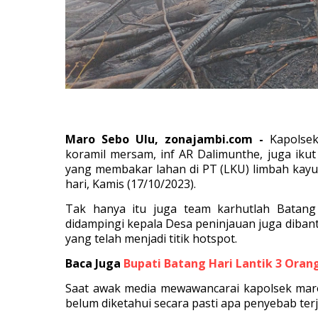
Maro Sebo Ulu, zonajambi.com -
Kapolse
koramil mersam, inf AR Dalimunthe, juga iku
yang membakar lahan di PT (LKU) limbah ka
hari, Kamis (17/10/2023).
Tak hanya itu juga team karhutlah Batan
didampingi kepala Desa peninjauan juga diban
yang telah menjadi titik hotspot.
Baca Juga
Bupati Batang Hari Lantik 3 Orang
Saat awak media mewawancarai kapolsek maro
belum diketahui secara pasti apa penyebab ter