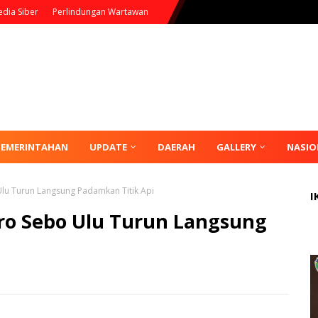
dia Siber
Perlindungan Wartawan
PEMERINTAHAN
UPDATE
DAERAH
GALLERY
NASIO
lu Turun Langsung Padamkan Titik Api
I
ro Sebo Ulu Turun Langsung