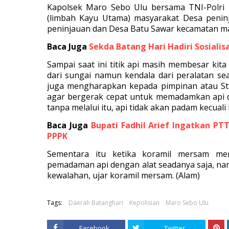
Kapolsek Maro Sebo Ulu bersama TNI-Polri
(limbah Kayu Utama) masyarakat Desa penin
peninjauan dan Desa Batu Sawar kecamatan ma
Baca Juga
Sekda Batang Hari Hadiri Sosiali
Sampai saat ini titik api masih membesar ki
dari sungai namun kendala dari peralatan se
juga mengharapkan kepada pimpinan atau St
agar bergerak cepat untuk memadamkan api 
tanpa melalui itu, api tidak akan padam kecuali
Baca Juga
Bupati Fadhil Arief Ingatkan PT
PPPK
Sementara itu ketika koramil mersam me
pemadaman api dengan alat seadanya saja, n
kewalahan, ujar koramil mersam. (Alam)
Tags:
Daerah Batanghari
Kepolisian
Maro Sebo Ulu
Facebook
Twitter