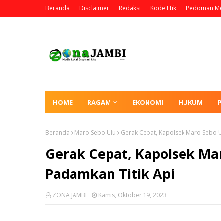
Beranda
Disclaimer
Redaksi
Kode Etik
Pedoman Me
HOME
RAGAM
EKONOMI
HUKUM
Beranda
Maro Sebo Ulu
Gerak Cepat, Kapolsek Maro Sebo U
Gerak Cepat, Kapolsek Ma
Padamkan Titik Api
ZONA JAMBI
Kamis, Oktober 19, 2023