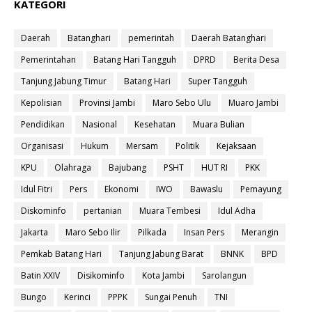
KATEGORI
Daerah
Batanghari
pemerintah
Daerah Batanghari
Pemerintahan
Batang Hari Tangguh
DPRD
Berita Desa
Tanjung Jabung Timur
Batang Hari
Super Tangguh
Kepolisian
Provinsi Jambi
Maro Sebo Ulu
Muaro Jambi
Pendidikan
Nasional
Kesehatan
Muara Bulian
Organisasi
Hukum
Mersam
Politik
Kejaksaan
KPU
Olahraga
Bajubang
PSHT
HUT RI
PKK
Idul Fitri
Pers
Ekonomi
IWO
Bawaslu
Pemayung
Diskominfo
pertanian
Muara Tembesi
Idul Adha
Jakarta
Maro Sebo Ilir
Pilkada
Insan Pers
Merangin
Pemkab Batang Hari
Tanjung Jabung Barat
BNNK
BPD
Batin XXIV
Disikominfo
Kota Jambi
Sarolangun
Bungo
Kerinci
PPPK
Sungai Penuh
TNI