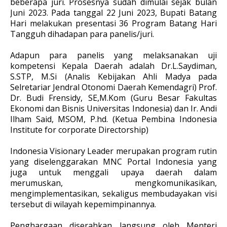
beberapa juri. Prosesnya sudah dimulai sejak bulan
Juni 2023. Pada tanggal 22 Juni 2023, Bupati Batang
Hari melakukan presentasi 36 Program Batang Hari
Tangguh dihadapan para panelis/juri.
Adapun para panelis yang melaksanakan uji
kompetensi Kepala Daerah adalah Dr.L.Saydiman,
S.STP, M.Si (Analis Kebijakan Ahli Madya pada
Selretariar Jendral Otonomi Daerah Kemendagri) Prof.
Dr. Budi Frensidy, SE,M.Kom (Guru Besar Fakultas
Ekonomi dan Bisnis Universitas Indonesia) dan Ir. Andi
Ilham Said, MSOM, P.hd. (Ketua Pembina Indonesia
Institute for corporate Directorship)
Indonesia Visionary Leader merupakan program rutin
yang diselenggarakan MNC Portal Indonesia yang
juga untuk menggali upaya daerah dalam
merumuskan, mengkomunikasikan,
mengimplementasikan, sekaligus membudayakan visi
tersebut di wilayah kepemimpinannya.
Penghargaan diserahkan langsung oleh Menteri