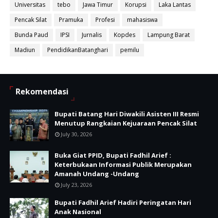
Universitas
tebo
Jawa Timur
Korupsi
Laka Lantas
Pencak Silat
Pramuka
Profesi
mahasiswa
Bunda Paud
IPSI
Jurnalis
Kopdes
Lampung Barat
Madiun
PendidikanBatanghari
pemilu
Rekomendasi
Bupati Batang Hari Diwakili Asisten III Resmi
Menutup Rangkaian Kejuaraan Pencak Silat
July 30, 2026
Buka Giat PPID, Bupati Fadhil Arief :
Keterbukaan Informasi Publik Merupakan
Amanah Undang -Undang
July 23, 2026
Bupati Fadhil Arief Hadiri Peringatan Hari
Anak Nasional