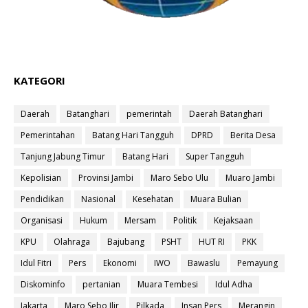
KATEGORI
Daerah
Batanghari
pemerintah
Daerah Batanghari
Pemerintahan
Batang Hari Tangguh
DPRD
Berita Desa
Tanjung Jabung Timur
Batang Hari
Super Tangguh
Kepolisian
Provinsi Jambi
Maro Sebo Ulu
Muaro Jambi
Pendidikan
Nasional
Kesehatan
Muara Bulian
Organisasi
Hukum
Mersam
Politik
Kejaksaan
KPU
Olahraga
Bajubang
PSHT
HUT RI
PKK
Idul Fitri
Pers
Ekonomi
IWO
Bawaslu
Pemayung
Diskominfo
pertanian
Muara Tembesi
Idul Adha
Jakarta
Maro Sebo Ilir
Pilkada
Insan Pers
Merangin