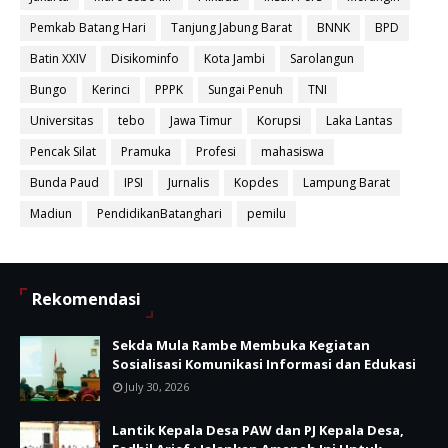
Pemkab Batang Hari
Tanjung Jabung Barat
BNNK
BPD
Batin XXIV
Disikominfo
Kota Jambi
Sarolangun
Bungo
Kerinci
PPPK
Sungai Penuh
TNI
Universitas
tebo
Jawa Timur
Korupsi
Laka Lantas
Pencak Silat
Pramuka
Profesi
mahasiswa
Bunda Paud
IPSI
Jurnalis
Kopdes
Lampung Barat
Madiun
PendidikanBatanghari
pemilu
Rekomendasi
Sekda Mula Rambe Membuka Kegiatan
Sosialisasi Komunikasi Informasi dan Edukasi
July 30, 2026
Lantik Kepala Desa PAW dan PJ Kepala Desa,