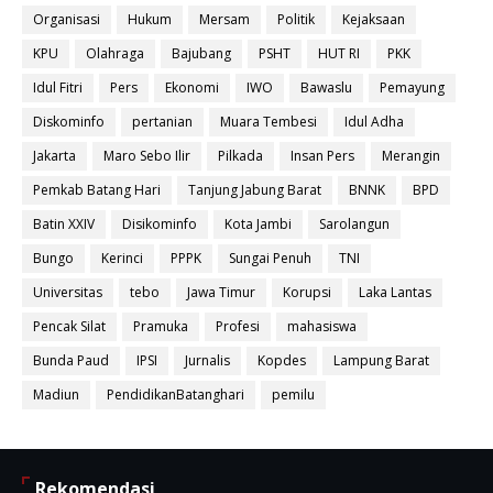
Organisasi
Hukum
Mersam
Politik
Kejaksaan
KPU
Olahraga
Bajubang
PSHT
HUT RI
PKK
Idul Fitri
Pers
Ekonomi
IWO
Bawaslu
Pemayung
Diskominfo
pertanian
Muara Tembesi
Idul Adha
Jakarta
Maro Sebo Ilir
Pilkada
Insan Pers
Merangin
Pemkab Batang Hari
Tanjung Jabung Barat
BNNK
BPD
Batin XXIV
Disikominfo
Kota Jambi
Sarolangun
Bungo
Kerinci
PPPK
Sungai Penuh
TNI
Universitas
tebo
Jawa Timur
Korupsi
Laka Lantas
Pencak Silat
Pramuka
Profesi
mahasiswa
Bunda Paud
IPSI
Jurnalis
Kopdes
Lampung Barat
Madiun
PendidikanBatanghari
pemilu
Rekomendasi