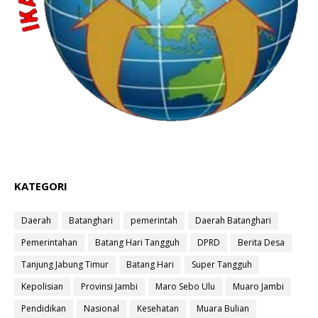
KATEGORI
Daerah
Batanghari
pemerintah
Daerah Batanghari
Pemerintahan
Batang Hari Tangguh
DPRD
Berita Desa
Tanjung Jabung Timur
Batang Hari
Super Tangguh
Kepolisian
Provinsi Jambi
Maro Sebo Ulu
Muaro Jambi
Pendidikan
Nasional
Kesehatan
Muara Bulian