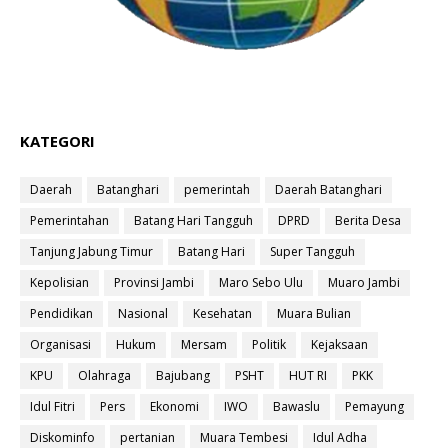
KATEGORI
Daerah
Batanghari
pemerintah
Daerah Batanghari
Pemerintahan
Batang Hari Tangguh
DPRD
Berita Desa
Tanjung Jabung Timur
Batang Hari
Super Tangguh
Kepolisian
Provinsi Jambi
Maro Sebo Ulu
Muaro Jambi
Pendidikan
Nasional
Kesehatan
Muara Bulian
Organisasi
Hukum
Mersam
Politik
Kejaksaan
KPU
Olahraga
Bajubang
PSHT
HUT RI
PKK
Idul Fitri
Pers
Ekonomi
IWO
Bawaslu
Pemayung
Diskominfo
pertanian
Muara Tembesi
Idul Adha