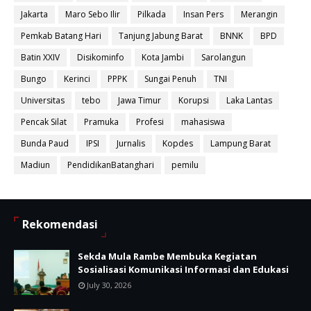
Jakarta
Maro Sebo Ilir
Pilkada
Insan Pers
Merangin
Pemkab Batang Hari
Tanjung Jabung Barat
BNNK
BPD
Batin XXIV
Disikominfo
Kota Jambi
Sarolangun
Bungo
Kerinci
PPPK
Sungai Penuh
TNI
Universitas
tebo
Jawa Timur
Korupsi
Laka Lantas
Pencak Silat
Pramuka
Profesi
mahasiswa
Bunda Paud
IPSI
Jurnalis
Kopdes
Lampung Barat
Madiun
PendidikanBatanghari
pemilu
Rekomendasi
Sekda Mula Rambe Membuka Kegiatan
Sosialisasi Komunikasi Informasi dan Edukasi
July 30, 2026