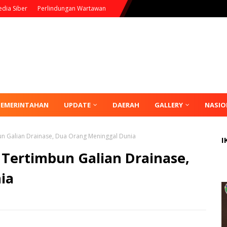
dia Siber
Perlindungan Wartawan
PEMERINTAHAN
UPDATE
DAERAH
GALLERY
NASIO
n Galian Drainase, Dua Orang Meninggal Dunia
I
 Tertimbun Galian Drainase,
ia