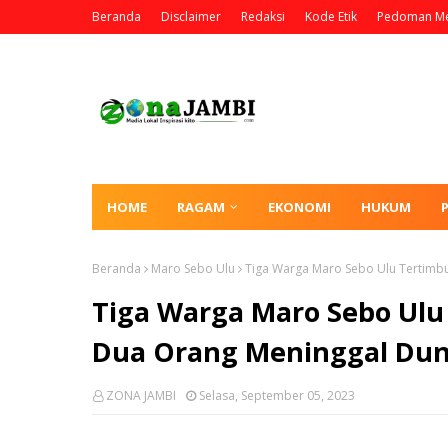
Beranda
Disclaimer
Redaksi
Kode Etik
Pedoman Me
HOME
RAGAM
EKONOMI
HUKUM
Beranda
Maro Sebo Ulu
Tiga Warga Maro Sebo Ulu Tertimbu
Tiga Warga Maro Sebo Ulu
Dua Orang Meninggal Dun
ZONA JAMBI
Selasa, September 05, 2023