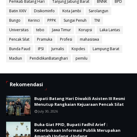
Pemkab Batang Hari
Tanjung Jabung Barat
BNNK
BPD
Batin XXIV
Disikominfo
Kota Jambi
Sarolangun
Bungo
Kerinci
PPPK
Sungai Penuh
TNI
Universitas
tebo
Jawa Timur
Korupsi
Laka Lantas
Pencak Silat
Pramuka
Profesi
mahasiswa
Bunda Paud
IPSI
Jurnalis
Kopdes
Lampung Barat
Madiun
PendidikanBatanghari
pemilu
Rekomendasi
Bupati Batang Hari Diwakili Asisten III Resmi
Menutup Rangkaian Kejuaraan Pencak Silat
July 30, 2026
Buka Giat PPID, Bupati Fadhil Arief :
Keterbukaan Informasi Publik Merupakan
Amanah Undang -Undang