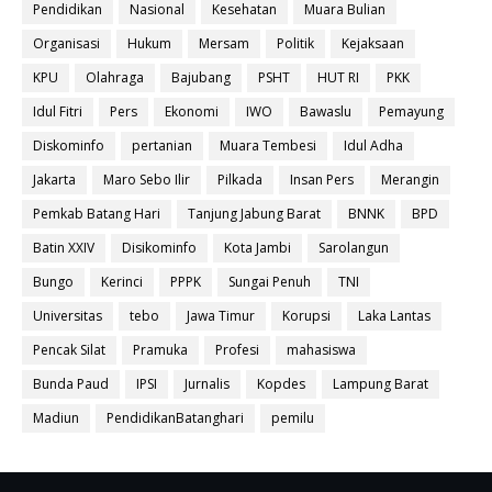
Pendidikan
Nasional
Kesehatan
Muara Bulian
Organisasi
Hukum
Mersam
Politik
Kejaksaan
KPU
Olahraga
Bajubang
PSHT
HUT RI
PKK
Idul Fitri
Pers
Ekonomi
IWO
Bawaslu
Pemayung
Diskominfo
pertanian
Muara Tembesi
Idul Adha
Jakarta
Maro Sebo Ilir
Pilkada
Insan Pers
Merangin
Pemkab Batang Hari
Tanjung Jabung Barat
BNNK
BPD
Batin XXIV
Disikominfo
Kota Jambi
Sarolangun
Bungo
Kerinci
PPPK
Sungai Penuh
TNI
Universitas
tebo
Jawa Timur
Korupsi
Laka Lantas
Pencak Silat
Pramuka
Profesi
mahasiswa
Bunda Paud
IPSI
Jurnalis
Kopdes
Lampung Barat
Madiun
PendidikanBatanghari
pemilu