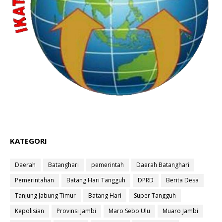
KATEGORI
Daerah
Batanghari
pemerintah
Daerah Batanghari
Pemerintahan
Batang Hari Tangguh
DPRD
Berita Desa
Tanjung Jabung Timur
Batang Hari
Super Tangguh
Kepolisian
Provinsi Jambi
Maro Sebo Ulu
Muaro Jambi