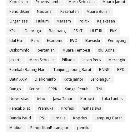
Kepolisian
Provinsi Jambi
Maro Sebo Ulu
Muaro Jambi
Pendidikan
Nasional
Kesehatan
Muara Bulian
Organisasi
Hukum
Mersam
Politik
Kejaksaan
KPU
Olahraga
Bajubang
PSHT
HUT RI
PKK
Idul Fitri
Pers
Ekonomi
IWO
Bawaslu
Pemayung
Diskominfo
pertanian
Muara Tembesi
Idul Adha
Jakarta
Maro Sebo Ilir
Pilkada
Insan Pers
Merangin
Pemkab Batang Hari
Tanjung Jabung Barat
BNNK
BPD
Batin XXIV
Disikominfo
Kota Jambi
Sarolangun
Bungo
Kerinci
PPPK
Sungai Penuh
TNI
Universitas
tebo
Jawa Timur
Korupsi
Laka Lantas
Pencak Silat
Pramuka
Profesi
mahasiswa
Bunda Paud
IPSI
Jurnalis
Kopdes
Lampung Barat
Madiun
PendidikanBatanghari
pemilu