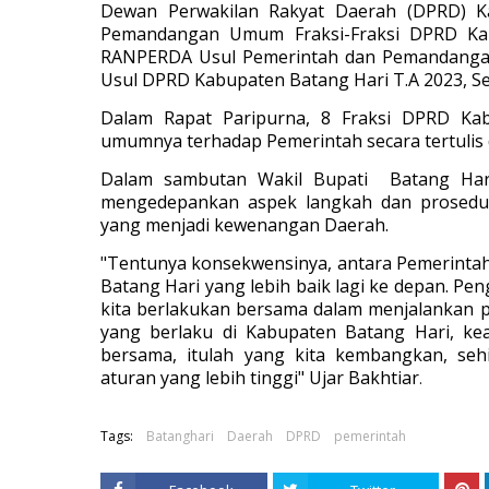
Dewan Perwakilan Rakyat Daerah (DPRD) K
Pemandangan Umum Fraksi-Fraksi DPRD Ka
RANPERDA Usul Pemerintah dan Pemandangan
Usul DPRD Kabupaten Batang Hari T.A 2023, Se
Dalam Rapat Paripurna, 8 Fraksi DPRD K
umumnya terhadap Pemerintah secara tertulis 
Dalam sambutan Wakil Bupati Batang Hari,
mengedepankan aspek langkah dan prosedur
yang menjadi kewenangan Daerah.
"Tentunya konsekwensinya, antara Pemerint
Batang Hari yang lebih baik lagi ke depan. P
kita berlakukan bersama dalam menjalankan pe
yang berlaku di Kabupaten Batang Hari, kea
bersama, itulah yang kita kembangkan, seh
aturan yang lebih tinggi" Ujar Bakhtiar
.
Tags:
Batanghari
Daerah
DPRD
pemerintah