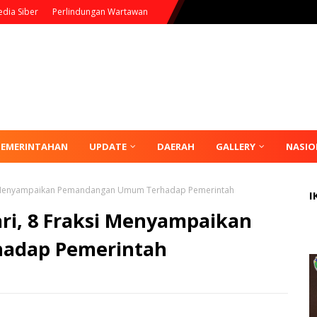
dia Siber
Perlindungan Wartawan
PEMERINTAHAN
UPDATE
DAERAH
GALLERY
NASIO
si Menyampaikan Pemandangan Umum Terhadap Pemerintah
I
ri, 8 Fraksi Menyampaikan
adap Pemerintah