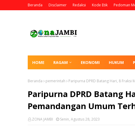
Beranda
Disclaimer
Redaksi
Kode Etik
Pedoman Me
HOME
RAGAM
EKONOMI
HUKUM
Beranda
pemerintah
Paripurna DPRD Batang Hari, 8 Frak
Paripurna DPRD Batang Ha
Pemandangan Umum Terh
ZONA JAMBI
Senin, Agustus 28, 2023