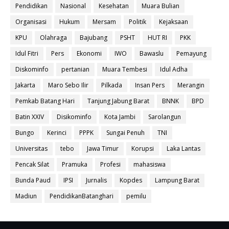
Pendidikan
Nasional
Kesehatan
Muara Bulian
Organisasi
Hukum
Mersam
Politik
Kejaksaan
KPU
Olahraga
Bajubang
PSHT
HUT RI
PKK
Idul Fitri
Pers
Ekonomi
IWO
Bawaslu
Pemayung
Diskominfo
pertanian
Muara Tembesi
Idul Adha
Jakarta
Maro Sebo Ilir
Pilkada
Insan Pers
Merangin
Pemkab Batang Hari
Tanjung Jabung Barat
BNNK
BPD
Batin XXIV
Disikominfo
Kota Jambi
Sarolangun
Bungo
Kerinci
PPPK
Sungai Penuh
TNI
Universitas
tebo
Jawa Timur
Korupsi
Laka Lantas
Pencak Silat
Pramuka
Profesi
mahasiswa
Bunda Paud
IPSI
Jurnalis
Kopdes
Lampung Barat
Madiun
PendidikanBatanghari
pemilu