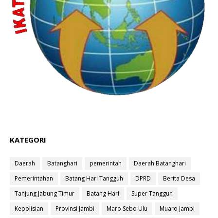
KATEGORI
Daerah
Batanghari
pemerintah
Daerah Batanghari
Pemerintahan
Batang Hari Tangguh
DPRD
Berita Desa
Tanjung Jabung Timur
Batang Hari
Super Tangguh
Kepolisian
Provinsi Jambi
Maro Sebo Ulu
Muaro Jambi