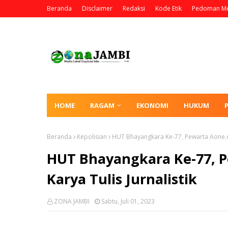
Beranda
Disclaimer
Redaksi
Kode Etik
Pedoman Me
HOME
RAGAM
EKONOMI
HUKUM
Beranda
Kepolisian
HUT Bhayangkara Ke-77, Pewarta Aone.co.i
HUT Bhayangkara Ke-77, Pe
Karya Tulis Jurnalistik
ZONA JAMBI
Sabtu, Juli 01, 2023