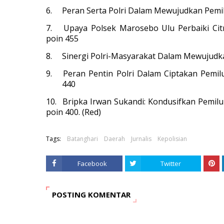
6.
Peran Serta Polri Dalam Mewujudkan Pem
7.
Upaya Polsek Marosebo Ulu Perbaiki Cit
poin 455
8.
Sinergi Polri-Masyarakat Dalam Mewujudk
9.
Peran Pentin Polri Dalam Ciptakan Pemi
440
10.
Bripka Irwan Sukandi: Kondusifkan Pemil
poin 400. (Red)
Tags:
Batanghari
Daerah
Jurnalis
Kepolisian
Facebook
Twitter
POSTING KOMENTAR