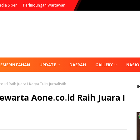
dia Siber
Perlindungan Wartawan
PEMERINTAHAN
UPDATE
DAERAH
GALLERY
NASIO
d Raih Juara I Karya Tulis Jurnalistik
I
warta Aone.co.id Raih Juara I