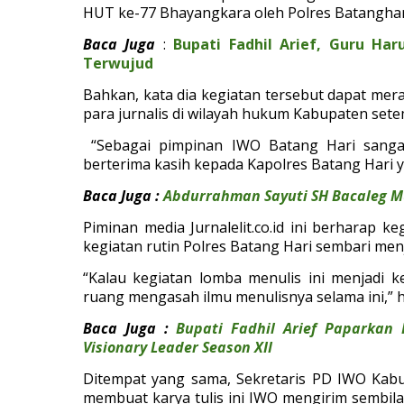
HUT ke-77 Bhayangkara oleh Polres Batanghar
Baca Juga
:
Bupati Fadhil Arief, Guru Ha
Terwujud
Bahkan, kata dia kegiatan tersebut dapat mer
para jurnalis di wilayah hukum Kabupaten sete
“Sebagai pimpinan IWO Batang Hari sangat 
berterima kasih kepada Kapolres Batang Hari y
Baca Juga :
Abdurrahman Sayuti SH Bacaleg M
Piminan media Jurnalelit.co.id ini berharap k
kegiatan rutin Polres Batang Hari sembari me
“Kalau kegiatan lomba menulis ini menjadi k
ruang mengasah ilmu menulisnya selama ini,” 
Baca Juga :
Bupati Fadhil Arief Paparkan
Visionary Leader Season XII
Ditempat yang sama, Sekretaris PD IWO Kab
membuat karya tulis ini IWO mengirim sembil