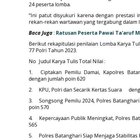
24 peserta lomba.
“Ini patut disyukuri karena dengan prestasi
rekan-rekan wartawan yang tergabung dalam IW
Baca Juga
:
Ratusan Peserta Pawai Ta'aruf M
Berikut rekapitulasi penilaian Lomba Karya Tul
77 Polri Tahun 2023.
No
Judul Karya Tulis
Total Nilai :
1.
Ciptakan Pemilu Damai, Kapolres Bata
dengan jumlah poin 620
2.
KPU, Polri dan Secarik Kertas Suara
deng
3.
Songsong Pemilu 2024, Polres Batanghari S
poin 570
4.
Kepercayaan Publik Meningkat, Polres B
565
5.
Polres Batanghari Siap Menjaga Stabilita