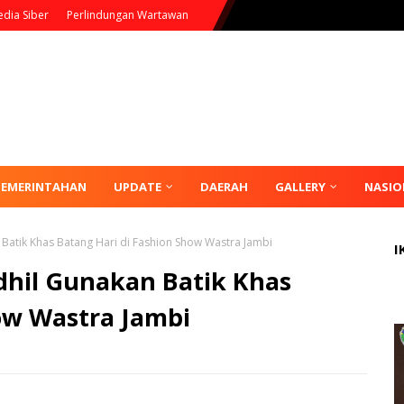
dia Siber
Perlindungan Wartawan
PEMERINTAHAN
UPDATE
DAERAH
GALLERY
NASIO
Batik Khas Batang Hari di Fashion Show Wastra Jambi
I
hil Gunakan Batik Khas
ow Wastra Jambi