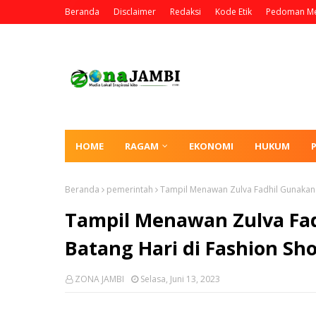
Beranda
Disclaimer
Redaksi
Kode Etik
Pedoman Me
HOME
RAGAM
EKONOMI
HUKUM
Beranda
pemerintah
Tampil Menawan Zulva Fadhil Gunakan 
Tampil Menawan Zulva Fad
Batang Hari di Fashion Sh
ZONA JAMBI
Selasa, Juni 13, 2023