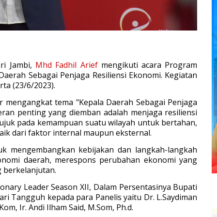
ri Jambi,
Mhd Fadhil Arief
mengikuti acara Program
 Daerah Sebagai Penjaga Resiliensi Ekonomi. Kegiatan
ta (23/6/2023).
der mengangkat tema "Kepala Daerah Sebagai Penjaga
peran penting yang diemban adalah menjaga resiliensi
erujuk pada kemampuan suatu wilayah untuk bertahan,
aik dari faktor internal maupun eksternal.
tuk mengembangkan kebijakan dan langkah-langkah
konomi daerah, merespons perubahan ekonomi yang
berkelanjutan.
onary Leader Season XII, Dalam Persentasinya Bupati
ri Tangguh kepada para Panelis yaitu Dr. L.Saydiman
Kom, Ir. Andi Ilham Said, M.Som, Ph.d.