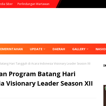
dia Siber
Perlindungan Wartawan
PEMERINTAHAN
UPDATE
DAERAH
GALLERY
NASIO
Batang Hari Tangguh di Acara Indonesia Visionary Leader Season XII
I
kan Program Batang Hari
a Visionary Leader Season XII