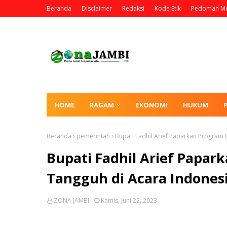
Beranda
Disclaimer
Redaksi
Kode Etik
Pedoman Me
HOME
RAGAM
EKONOMI
HUKUM
Beranda
pemerintah
Bupati Fadhil Arief Paparkan Program 
Bupati Fadhil Arief Papar
Tangguh di Acara Indonesi
ZONA JAMBI
Kamis, Juni 22, 2023