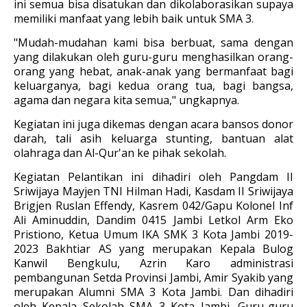
ini semua bisa disatukan dan dikolaborasikan supaya
memiliki manfaat yang lebih baik untuk SMA 3.
"Mudah-mudahan kami bisa berbuat, sama dengan
yang dilakukan oleh guru-guru menghasilkan orang-
orang yang hebat, anak-anak yang bermanfaat bagi
keluarganya, bagi kedua orang tua, bagi bangsa,
agama dan negara kita semua," ungkapnya.
Kegiatan ini juga dikemas dengan acara bansos donor
darah, tali asih keluarga stunting, bantuan alat
olahraga dan Al-Qur'an ke pihak sekolah.
Kegiatan Pelantikan ini dihadiri oleh Pangdam II
Sriwijaya Mayjen TNI Hilman Hadi, Kasdam II Sriwijaya
Brigjen Ruslan Effendy, Kasrem 042/Gapu Kolonel Inf
Ali Aminuddin, Dandim 0415 Jambi Letkol Arm Eko
Pristiono, Ketua Umum IKA SMK 3 Kota Jambi 2019-
2023 Bakhtiar AS yang merupakan Kepala Bulog
Kanwil Bengkulu, Azrin Karo administrasi
pembangunan Setda Provinsi Jambi, Amir Syakib yang
merupakan Alumni SMA 3 Kota Jambi. Dan dihadiri
oleh Kepala Sekolah SMA 3 Kota Jambi, Guru-guru