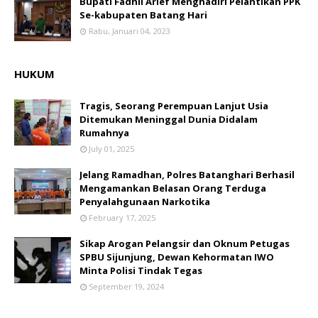
Bupati Fadhil Arief Menghadiri Pelantikan PPK
Se-kabupaten Batang Hari
Rabu, Januari 04, 2023
HUKUM
Tragis, Seorang Perempuan Lanjut Usia
Ditemukan Meninggal Dunia Didalam
Rumahnya
July 01, 2025
Jelang Ramadhan, Polres Batanghari Berhasil
Mengamankan Belasan Orang Terduga
Penyalahgunaan Narkotika
February 17, 2025
Sikap Arogan Pelangsir dan Oknum Petugas
SPBU Sijunjung, Dewan Kehormatan IWO
Minta Polisi Tindak Tegas
September 19, 2024