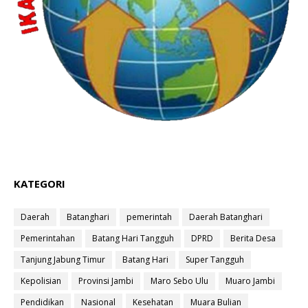
KATEGORI
Daerah
Batanghari
pemerintah
Daerah Batanghari
Pemerintahan
Batang Hari Tangguh
DPRD
Berita Desa
Tanjung Jabung Timur
Batang Hari
Super Tangguh
Kepolisian
Provinsi Jambi
Maro Sebo Ulu
Muaro Jambi
Pendidikan
Nasional
Kesehatan
Muara Bulian