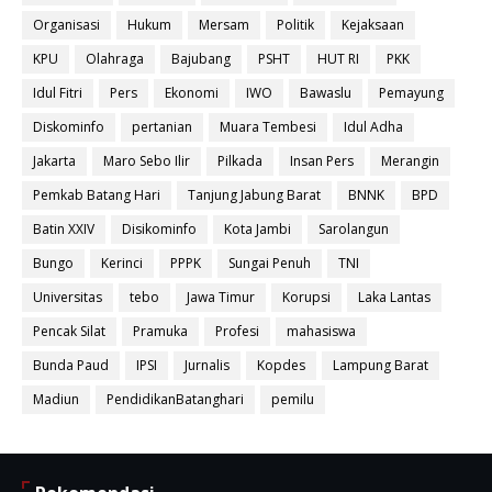
Organisasi
Hukum
Mersam
Politik
Kejaksaan
KPU
Olahraga
Bajubang
PSHT
HUT RI
PKK
Idul Fitri
Pers
Ekonomi
IWO
Bawaslu
Pemayung
Diskominfo
pertanian
Muara Tembesi
Idul Adha
Jakarta
Maro Sebo Ilir
Pilkada
Insan Pers
Merangin
Pemkab Batang Hari
Tanjung Jabung Barat
BNNK
BPD
Batin XXIV
Disikominfo
Kota Jambi
Sarolangun
Bungo
Kerinci
PPPK
Sungai Penuh
TNI
Universitas
tebo
Jawa Timur
Korupsi
Laka Lantas
Pencak Silat
Pramuka
Profesi
mahasiswa
Bunda Paud
IPSI
Jurnalis
Kopdes
Lampung Barat
Madiun
PendidikanBatanghari
pemilu