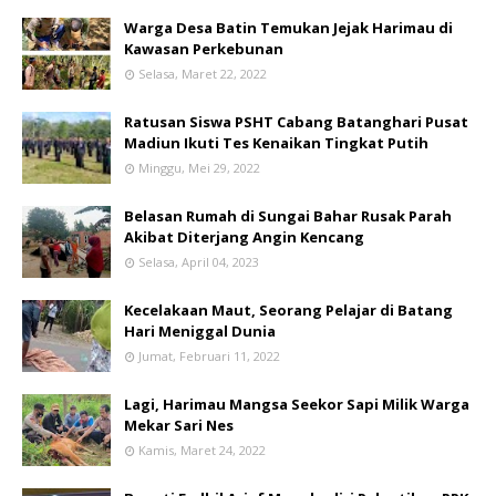
Warga Desa Batin Temukan Jejak Harimau di
Kawasan Perkebunan
Selasa, Maret 22, 2022
Ratusan Siswa PSHT Cabang Batanghari Pusat
Madiun Ikuti Tes Kenaikan Tingkat Putih
Minggu, Mei 29, 2022
Belasan Rumah di Sungai Bahar Rusak Parah
Akibat Diterjang Angin Kencang
Selasa, April 04, 2023
Kecelakaan Maut, Seorang Pelajar di Batang
Hari Meniggal Dunia
Jumat, Februari 11, 2022
Lagi, Harimau Mangsa Seekor Sapi Milik Warga
Mekar Sari Nes
Kamis, Maret 24, 2022