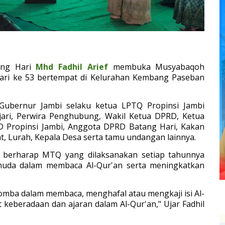
ang Hari
Mhd Fadhil Arief
membuka Musyabaqoh
Hari ke 53 bertempat di Kelurahan Kembang Paseban
Gubernur Jambi selaku ketua LPTQ Propinsi Jambi
ajari, Perwira Penghubung, Wakil Ketua DPRD, Ketua
D Propinsi Jambi, Anggota DPRD Batang Hari, Kakan
t, Lurah, Kepala Desa serta tamu undangan lainnya.
 berharap MTQ yang dilaksanakan setiap tahunnya
muda dalam membaca Al-Qur'an serta meningkatkan
omba dalam membaca, menghafal atau mengkaji isi Al-
 keberadaan dan ajaran dalam Al-Qur'an," Ujar Fadhil