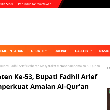
dia Siber
Perlindungan Wartawan
PEMERINTAHAN
UPDATE
DAERAH
GALLERY
NASIO
Bupati Fadhil Arief Berharap Masyarakat Memperkuat Amalan Al-Qur'an
I
n Ke-53, Bupati Fadhil Arief
perkuat Amalan Al-Qur'an