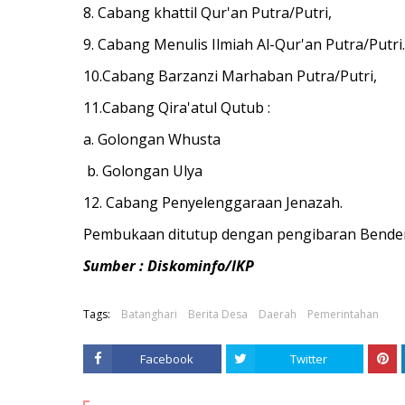
8. Cabang khattil Qur'an Putra/Putri,
9. Cabang Menulis Ilmiah Al-Qur'an Putra/Putri.
10.Cabang Barzanzi Marhaban Putra/Putri,
11.Cabang Qira'atul Qutub :
a. Golongan Whusta
b. Golongan Ulya
12. Cabang Penyelenggaraan Jenazah.
Pembukaan ditutup dengan pengibaran Bende
Sumber : Diskominfo/IKP
Tags:
Batanghari
Berita Desa
Daerah
Pemerintahan
Facebook
Twitter