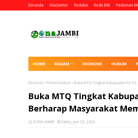
Beranda
Disclaimer
Redaksi
Kode Etik
Pedoman Me
HOME
RAGAM
EKONOMI
HUKUM
Beranda
Pemerintahan
Buka MTQ Tingkat Kabupaten Ke-53, 
Buka MTQ Tingkat Kabupate
Berharap Masyarakat Mem
ZONA JAMBI
Sabtu, Juni 03, 2023