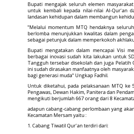
Bupati mengajak seluruh elemen masyaraka
untuk kembali kepada nilai-nilai Al-Qur'an
landasan kehidupan dalam membangun kehidupa
"Melalui momentum MTQ hendaknya seluruh 
berlomba menunjukkan kwalitas dalam penga
sebagai petunjuk dalam memperkokoh akhlakul
Bupati mengatakan dalam mencapai Visi 
berbagai inovasi sudah kita lakukan untuk S
Tangguh tersebar disekolah dan juga Pelatih
ini sudah dirasakan manfaatnya oleh masyaraka
bagi generasi muda" Ungkap Fadhil.
Untuk diketahui, pada pelaksanaan MTQ ke 53
Pengawas, Dewan Hakim, Panitera dan Pendamp
mengikuti berjumlah 667 orang dari 8 Kecamat
adapun cabang-cabang perlombaan yang akan
Kecamatan Mersam yaitu :
1. Cabang Tiwatil Qur'an terdiri dari: