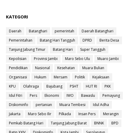
KATEGORI
Daerah
Batanghari
pemerintah
Daerah Batanghari
Pemerintahan
Batang Hari Tangguh
DPRD
Berita Desa
Tanjung Jabung Timur
Batang Hari
Super Tangguh
Kepolisian
Provinsi Jambi
Maro Sebo Ulu
Muaro Jambi
Pendidikan
Nasional
Kesehatan
Muara Bulian
Organisasi
Hukum
Mersam
Politik
Kejaksaan
KPU
Olahraga
Bajubang
PSHT
HUT RI
PKK
Idul Fitri
Pers
Ekonomi
IWO
Bawaslu
Pemayung
Diskominfo
pertanian
Muara Tembesi
Idul Adha
Jakarta
Maro Sebo Ilir
Pilkada
Insan Pers
Merangin
Pemkab Batang Hari
Tanjung Jabung Barat
BNNK
BPD
Batin XXIV
Disikominfo
Kota Jambi
Sarolangun