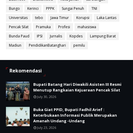
Bungo
Kerinci
PPPK
Sungai Penuh
TNI
Universitas
tebo
Jawa Timur
Korupsi
Laka Lantas
Pencak Silat
Pramuka
Profesi
mahasiswa
Bunda Paud
IPSI
Jurnalis
Kopdes
Lampung Barat
Madiun
PendidikanBatanghari
pemilu
Rekomendasi
Bupati Batang Hari Diwakili Asisten III Resmi
Menutup Rangkaian Kejuaraan Pencak Silat
July 30, 2026
Buka Giat PPID, Bupati Fadhil Arief :
Keterbukaan Informasi Publik Merupakan
Amanah Undang -Undang
July 23, 2026