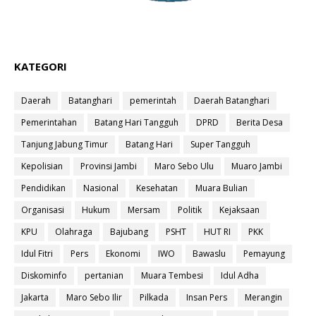
KATEGORI
Daerah
Batanghari
pemerintah
Daerah Batanghari
Pemerintahan
Batang Hari Tangguh
DPRD
Berita Desa
Tanjung Jabung Timur
Batang Hari
Super Tangguh
Kepolisian
Provinsi Jambi
Maro Sebo Ulu
Muaro Jambi
Pendidikan
Nasional
Kesehatan
Muara Bulian
Organisasi
Hukum
Mersam
Politik
Kejaksaan
KPU
Olahraga
Bajubang
PSHT
HUT RI
PKK
Idul Fitri
Pers
Ekonomi
IWO
Bawaslu
Pemayung
Diskominfo
pertanian
Muara Tembesi
Idul Adha
Jakarta
Maro Sebo Ilir
Pilkada
Insan Pers
Merangin