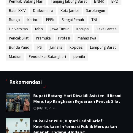
Pemkab Batang Hari
Tanjung Jabung Barat
BNNK
BPD
Batin XXIV
Disikominfo
Kota Jambi
Sarolangun
Bungo
Kerinci
PPPK
Sungai Penuh
TNI
Universitas
tebo
Jawa Timur
Korupsi
Laka Lantas
Pencak Silat
Pramuka
Profesi
mahasiswa
Bunda Paud
IPSI
Jurnalis
Kopdes
Lampung Barat
Madiun
PendidikanBatanghari
pemilu
Rekomendasi
Bupati Batang Hari Diwakili Asisten III Resmi
Menutup Rangkaian Kejuaraan Pencak Silat
July 30, 2026
Buka Giat PPID, Bupati Fadhil Arief :
Keterbukaan Informasi Publik Merupakan
Amanah Undang -Undang