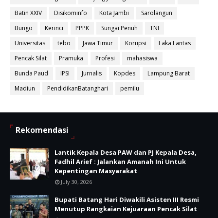
Batin XXIV
Disikominfo
Kota Jambi
Sarolangun
Bungo
Kerinci
PPPK
Sungai Penuh
TNI
Universitas
tebo
Jawa Timur
Korupsi
Laka Lantas
Pencak Silat
Pramuka
Profesi
mahasiswa
Bunda Paud
IPSI
Jurnalis
Kopdes
Lampung Barat
Madiun
PendidikanBatanghari
pemilu
Rekomendasi
Lantik Kepala Desa PAW dan PJ Kepala Desa,
Fadhil Arief : Jalankan Amanah Ini Untuk
Kepentingan Masyarakat
July 30, 2026
Bupati Batang Hari Diwakili Asisten III Resmi
Menutup Rangkaian Kejuaraan Pencak Silat