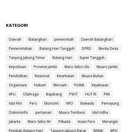
KATEGORI
Daerah
Batanghari
pemerintah
Daerah Batanghari
Pemerintahan
Batang Hari Tangguh
DPRD
Berita Desa
Tanjung Jabung Timur
Batang Hari
Super Tangguh
Kepolisian
Provinsi Jambi
Maro Sebo Ulu
Muaro Jambi
Pendidikan
Nasional
Kesehatan
Muara Bulian
Organisasi
Hukum
Mersam
Politik
Kejaksaan
KPU
Olahraga
Bajubang
PSHT
HUT RI
PKK
Idul Fitri
Pers
Ekonomi
IWO
Bawaslu
Pemayung
Diskominfo
pertanian
Muara Tembesi
Idul Adha
Jakarta
Maro Sebo Ilir
Pilkada
Insan Pers
Merangin
Pemkab Batang Hari
Tanjung Jabung Barat
BNNK
BPD