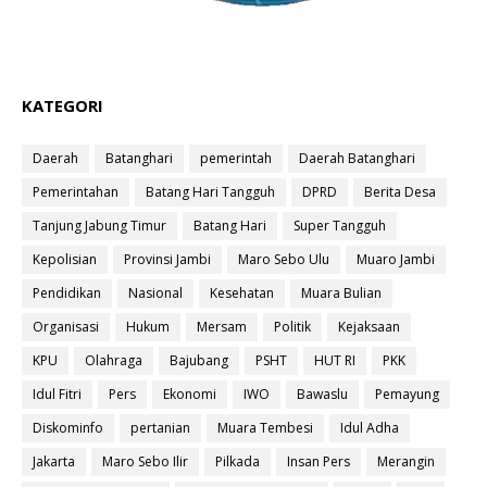
KATEGORI
Daerah
Batanghari
pemerintah
Daerah Batanghari
Pemerintahan
Batang Hari Tangguh
DPRD
Berita Desa
Tanjung Jabung Timur
Batang Hari
Super Tangguh
Kepolisian
Provinsi Jambi
Maro Sebo Ulu
Muaro Jambi
Pendidikan
Nasional
Kesehatan
Muara Bulian
Organisasi
Hukum
Mersam
Politik
Kejaksaan
KPU
Olahraga
Bajubang
PSHT
HUT RI
PKK
Idul Fitri
Pers
Ekonomi
IWO
Bawaslu
Pemayung
Diskominfo
pertanian
Muara Tembesi
Idul Adha
Jakarta
Maro Sebo Ilir
Pilkada
Insan Pers
Merangin