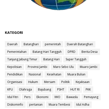
KATEGORI
Daerah
Batanghari
pemerintah
Daerah Batanghari
Pemerintahan
Batang Hari Tangguh
DPRD
Berita Desa
Tanjung Jabung Timur
Batang Hari
Super Tangguh
Kepolisian
Provinsi Jambi
Maro Sebo Ulu
Muaro Jambi
Pendidikan
Nasional
Kesehatan
Muara Bulian
Organisasi
Hukum
Mersam
Politik
Kejaksaan
KPU
Olahraga
Bajubang
PSHT
HUT RI
PKK
Idul Fitri
Pers
Ekonomi
IWO
Bawaslu
Pemayung
Diskominfo
pertanian
Muara Tembesi
Idul Adha