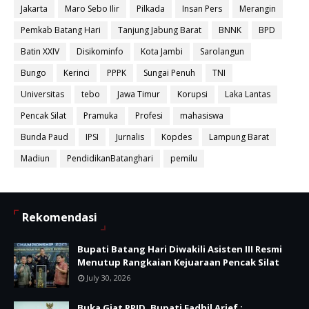
Jakarta
Maro Sebo Ilir
Pilkada
Insan Pers
Merangin
Pemkab Batang Hari
Tanjung Jabung Barat
BNNK
BPD
Batin XXIV
Disikominfo
Kota Jambi
Sarolangun
Bungo
Kerinci
PPPK
Sungai Penuh
TNI
Universitas
tebo
Jawa Timur
Korupsi
Laka Lantas
Pencak Silat
Pramuka
Profesi
mahasiswa
Bunda Paud
IPSI
Jurnalis
Kopdes
Lampung Barat
Madiun
PendidikanBatanghari
pemilu
Rekomendasi
Bupati Batang Hari Diwakili Asisten III Resmi
Menutup Rangkaian Kejuaraan Pencak Silat
July 30, 2026
Buka Giat PPID, Bupati Fadhil Arief :