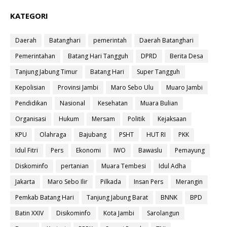
KATEGORI
Daerah
Batanghari
pemerintah
Daerah Batanghari
Pemerintahan
Batang Hari Tangguh
DPRD
Berita Desa
Tanjung Jabung Timur
Batang Hari
Super Tangguh
Kepolisian
Provinsi Jambi
Maro Sebo Ulu
Muaro Jambi
Pendidikan
Nasional
Kesehatan
Muara Bulian
Organisasi
Hukum
Mersam
Politik
Kejaksaan
KPU
Olahraga
Bajubang
PSHT
HUT RI
PKK
Idul Fitri
Pers
Ekonomi
IWO
Bawaslu
Pemayung
Diskominfo
pertanian
Muara Tembesi
Idul Adha
Jakarta
Maro Sebo Ilir
Pilkada
Insan Pers
Merangin
Pemkab Batang Hari
Tanjung Jabung Barat
BNNK
BPD
Batin XXIV
Disikominfo
Kota Jambi
Sarolangun