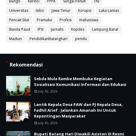
Bungo
Kerinci
PPPK
Sungai Penuh
TNI
Universitas
tebo
Jawa Timur
Korupsi
Laka Lantas
Pencak Silat
Pramuka
Profesi
mahasiswa
Bunda Paud
IPSI
Jurnalis
Kopdes
Lampung Barat
Madiun
PendidikanBatanghari
pemilu
Rekomendasi
Sekda Mula Rambe Membuka Kegiatan
Sosialisasi Komunikasi Informasi dan Edukasi
July 30, 2026
Lantik Kepala Desa PAW dan PJ Kepala Desa,
Fadhil Arief : Jalankan Amanah Ini Untuk
Kepentingan Masyarakat
July 30, 2026
Bupati Batang Hari Diwakili Asisten III Resmi