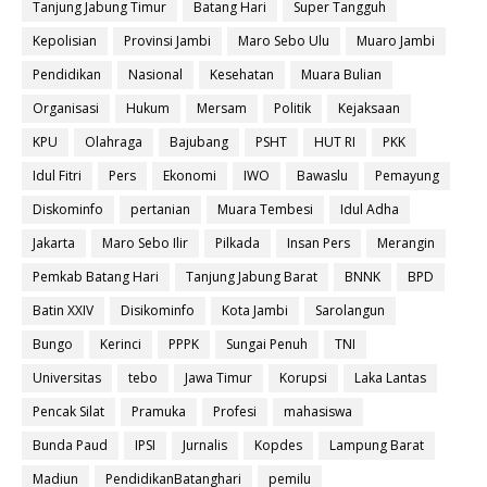
Tanjung Jabung Timur
Batang Hari
Super Tangguh
Kepolisian
Provinsi Jambi
Maro Sebo Ulu
Muaro Jambi
Pendidikan
Nasional
Kesehatan
Muara Bulian
Organisasi
Hukum
Mersam
Politik
Kejaksaan
KPU
Olahraga
Bajubang
PSHT
HUT RI
PKK
Idul Fitri
Pers
Ekonomi
IWO
Bawaslu
Pemayung
Diskominfo
pertanian
Muara Tembesi
Idul Adha
Jakarta
Maro Sebo Ilir
Pilkada
Insan Pers
Merangin
Pemkab Batang Hari
Tanjung Jabung Barat
BNNK
BPD
Batin XXIV
Disikominfo
Kota Jambi
Sarolangun
Bungo
Kerinci
PPPK
Sungai Penuh
TNI
Universitas
tebo
Jawa Timur
Korupsi
Laka Lantas
Pencak Silat
Pramuka
Profesi
mahasiswa
Bunda Paud
IPSI
Jurnalis
Kopdes
Lampung Barat
Madiun
PendidikanBatanghari
pemilu