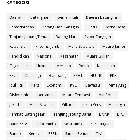
KATEGORI
Daerah
Batanghari
pemerintah
Daerah Batanghari
Pemerintahan
Batang Hari Tangguh
DPRD
Berita Desa
Tanjung Jabung Timur
Batang Hari
Super Tangguh
Kepolisian
Provinsi Jambi
Maro Sebo Ulu
Muaro Jambi
Pendidikan
Nasional
Kesehatan
Muara Bulian
Organisasi
Hukum
Mersam
Politik
Kejaksaan
KPU
Olahraga
Bajubang
PSHT
HUT RI
PKK
Idul Fitri
Pers
Ekonomi
IWO
Bawaslu
Pemayung
Diskominfo
pertanian
Muara Tembesi
Idul Adha
Jakarta
Maro Sebo Ilir
Pilkada
Insan Pers
Merangin
Pemkab Batang Hari
Tanjung Jabung Barat
BNNK
BPD
Batin XXIV
Disikominfo
Kota Jambi
Sarolangun
Bungo
Kerinci
PPPK
Sungai Penuh
TNI