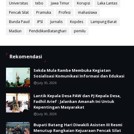
Universitas
tebo
Jawa Timur
Korupsi
Laka Lantas
Pencak Silat
Pramuka
Profesi
mahasiswa
Bunda Paud
IPSI
Jurnalis
Kopdes
Lampung Barat
Madiun
PendidikanBatanghari
pemilu
Rekomendasi
Sekda Mula Rambe Membuka Kegiatan
Sosialisasi Komunikasi Informasi dan Edukasi
July 30, 2026
Lantik Kepala Desa PAW dan PJ Kepala Desa,
Fadhil Arief : Jalankan Amanah Ini Untuk
Kepentingan Masyarakat
July 30, 2026
Bupati Batang Hari Diwakili Asisten III Resmi
Menutup Rangkaian Kejuaraan Pencak Silat