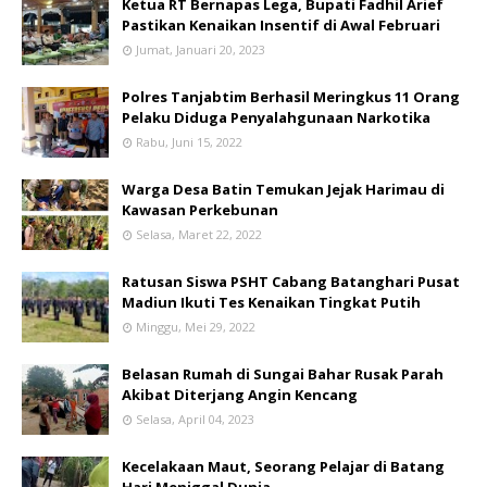
Ketua RT Bernapas Lega, Bupati Fadhil Arief
Pastikan Kenaikan Insentif di Awal Februari
Jumat, Januari 20, 2023
Polres Tanjabtim Berhasil Meringkus 11 Orang
Pelaku Diduga Penyalahgunaan Narkotika
Rabu, Juni 15, 2022
Warga Desa Batin Temukan Jejak Harimau di
Kawasan Perkebunan
Selasa, Maret 22, 2022
Ratusan Siswa PSHT Cabang Batanghari Pusat
Madiun Ikuti Tes Kenaikan Tingkat Putih
Minggu, Mei 29, 2022
Belasan Rumah di Sungai Bahar Rusak Parah
Akibat Diterjang Angin Kencang
Selasa, April 04, 2023
Kecelakaan Maut, Seorang Pelajar di Batang
Hari Meniggal Dunia