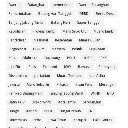
Daerah
Batanghari
pemerintah
Daerah Batanghari
Pemerintahan
Batang Hari Tangguh
DPRD
Berita Desa
Tanjung Jabung Timur
Batang Hari
Super Tangguh
Kepolisian
Provinsi Jambi
Maro Sebo Ulu
Muaro Jambi
Pendidikan
Nasional
Kesehatan
Muara Bulian
Organisasi
Hukum
Mersam
Politik
Kejaksaan
KPU
Olahraga
Bajubang
PSHT
HUT RI
PKK
Idul Fitri
Pers
Ekonomi
IWO
Bawaslu
Pemayung
Diskominfo
pertanian
Muara Tembesi
Idul Adha
Jakarta
Maro Sebo Ilir
Pilkada
Insan Pers
Merangin
Pemkab Batang Hari
Tanjung Jabung Barat
BNNK
BPD
Batin XXIV
Disikominfo
Kota Jambi
Sarolangun
Bungo
Kerinci
PPPK
Sungai Penuh
TNI
Universitas
tebo
Jawa Timur
Korupsi
Laka Lantas