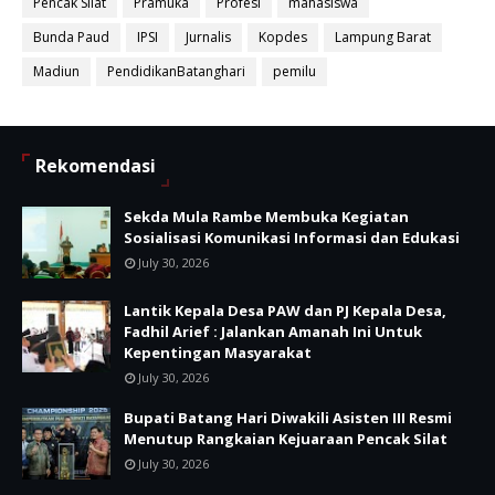
Pencak Silat
Pramuka
Profesi
mahasiswa
Bunda Paud
IPSI
Jurnalis
Kopdes
Lampung Barat
Madiun
PendidikanBatanghari
pemilu
Rekomendasi
Sekda Mula Rambe Membuka Kegiatan
Sosialisasi Komunikasi Informasi dan Edukasi
July 30, 2026
Lantik Kepala Desa PAW dan PJ Kepala Desa,
Fadhil Arief : Jalankan Amanah Ini Untuk
Kepentingan Masyarakat
July 30, 2026
Bupati Batang Hari Diwakili Asisten III Resmi
Menutup Rangkaian Kejuaraan Pencak Silat
July 30, 2026