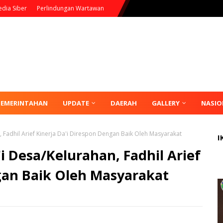
dia Siber
Perlindungan Wartawan
PEMERINTAHAN
UPDATE
DAERAH
GALLERY
NASIO
 Fadhil Arief Kinerja Da'i Direspon Dengan Baik Oleh Masyarakat
I
i Desa/Kelurahan, Fadhil Arief
gan Baik Oleh Masyarakat