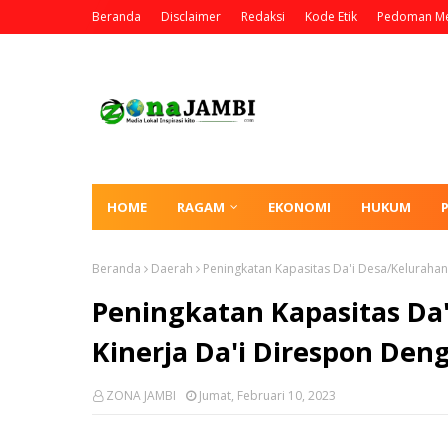
Beranda
Disclaimer
Redaksi
Kode Etik
Pedoman Me
HOME
RAGAM
EKONOMI
HUKUM
Beranda
Daerah
Peningkatan Kapasitas Da'i Desa/Kelurahan,
Peningkatan Kapasitas Da'
Kinerja Da'i Direspon Den
ZONA JAMBI
Jumat, Februari 10, 2023