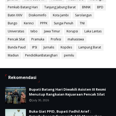
Pemkab Batang Hari
Tanjung Jabung Barat
BNNK
BPD
Batin XXIV
Disikominfo
Kota Jambi
Sarolangun
Bungo
Kerinci
PPPK
Sungai Penuh
TNI
Universitas
tebo
Jawa Timur
Korupsi
Laka Lantas
Pencak Silat
Pramuka
Profesi
mahasiswa
Bunda Paud
IPSI
Jurnalis
Kopdes
Lampung Barat
Madiun
PendidikanBatanghari
pemilu
Rekomendasi
Bupati Batang Hari Diwakili Asisten III Resmi
Menutup Rangkaian Kejuaraan Pencak Silat
July 30, 2026
Buka Giat PPID, Bupati Fadhil Arief :