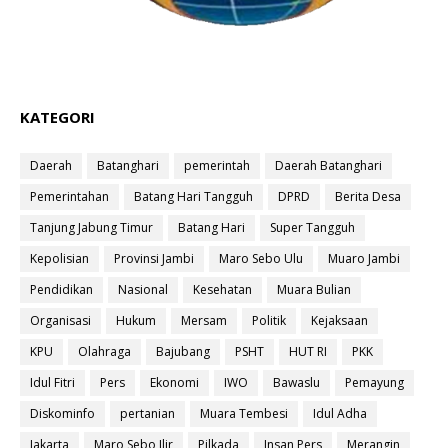
KATEGORI
Daerah
Batanghari
pemerintah
Daerah Batanghari
Pemerintahan
Batang Hari Tangguh
DPRD
Berita Desa
Tanjung Jabung Timur
Batang Hari
Super Tangguh
Kepolisian
Provinsi Jambi
Maro Sebo Ulu
Muaro Jambi
Pendidikan
Nasional
Kesehatan
Muara Bulian
Organisasi
Hukum
Mersam
Politik
Kejaksaan
KPU
Olahraga
Bajubang
PSHT
HUT RI
PKK
Idul Fitri
Pers
Ekonomi
IWO
Bawaslu
Pemayung
Diskominfo
pertanian
Muara Tembesi
Idul Adha
Jakarta
Maro Sebo Ilir
Pilkada
Insan Pers
Merangin