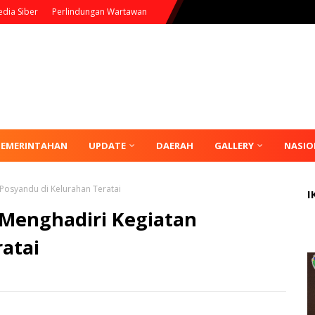
dia Siber
Perlindungan Wartawan
PEMERINTAHAN
UPDATE
DAERAH
GALLERY
NASIO
 Posyandu di Kelurahan Teratai
I
 Menghadiri Kegiatan
atai