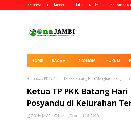
Beranda
Disclaimer
Redaksi
Kode Etik
Pedoman Me
HOME
RAGAM
EKONOMI
HUKUM
Beranda
PKK
Ketua TP PKK Batang Hari Menghadiri Kegiatan
Ketua TP PKK Batang Hari
Posyandu di Kelurahan Ter
ZONA JAMBI
Kamis, Februari 16, 2023