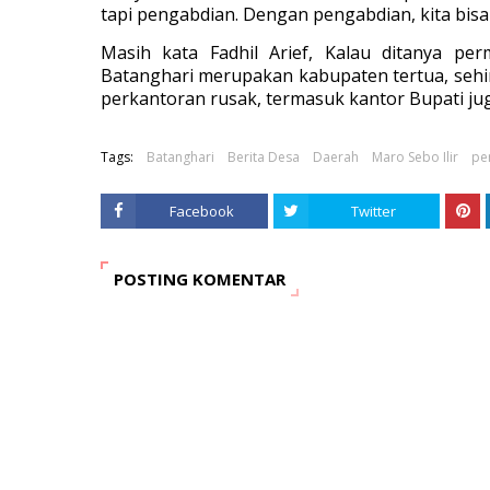
tapi pengabdian. Dengan pengabdian, kita bisa 
Masih kata Fadhil Arief, Kalau ditanya pe
Batanghari merupakan kabupaten tertua, sehi
perkantoran rusak, termasuk kantor Bupati ju
Tags:
Batanghari
Berita Desa
Daerah
Maro Sebo Ilir
pe
Facebook
Twitter
POSTING KOMENTAR