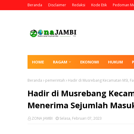
Beranda
Disclaimer
Redaksi
Kode Etik
Pedoman Me
HOME
RAGAM
EKONOMI
HUKUM
Beranda
pemerintah
Hadir di Musrebang Kecamatan MSI, Fa
Hadir di Musrebang Kecama
Menerima Sejumlah Masuk
ZONA JAMBI
Selasa, Februari 07, 2023