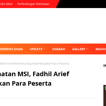
dia Siber
Perlindungan Wartawan
PEMERINTAHAN
UPDATE
DAERAH
GALLERY
NASIO
dhil Arief Menerima Sejumlah Masukan Para Peserta
I
tan MSI, Fadhil Arief
an Para Peserta