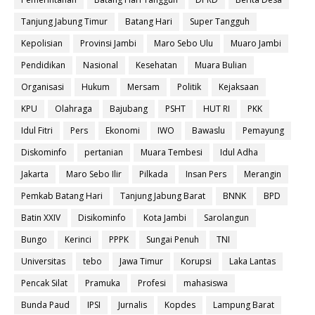
Tanjung Jabung Timur
Batang Hari
Super Tangguh
Kepolisian
Provinsi Jambi
Maro Sebo Ulu
Muaro Jambi
Pendidikan
Nasional
Kesehatan
Muara Bulian
Organisasi
Hukum
Mersam
Politik
Kejaksaan
KPU
Olahraga
Bajubang
PSHT
HUT RI
PKK
Idul Fitri
Pers
Ekonomi
IWO
Bawaslu
Pemayung
Diskominfo
pertanian
Muara Tembesi
Idul Adha
Jakarta
Maro Sebo Ilir
Pilkada
Insan Pers
Merangin
Pemkab Batang Hari
Tanjung Jabung Barat
BNNK
BPD
Batin XXIV
Disikominfo
Kota Jambi
Sarolangun
Bungo
Kerinci
PPPK
Sungai Penuh
TNI
Universitas
tebo
Jawa Timur
Korupsi
Laka Lantas
Pencak Silat
Pramuka
Profesi
mahasiswa
Bunda Paud
IPSI
Jurnalis
Kopdes
Lampung Barat