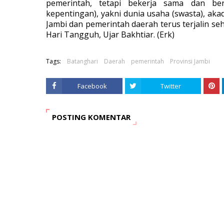
pemerintah, tetapi bekerja sama dan be
kepentingan), yakni dunia usaha (swasta), aka
Jambi dan pemerintah daerah terus terjalin 
Hari Tangguh, Ujar Bakhtiar
. (Erk)
Tags:
Batanghari
Daerah
pemerintah
Provinsi Jambi
Facebook
Twitter
POSTING KOMENTAR