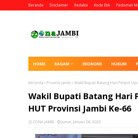
Beranda
Disclaimer
Redaksi
Kode Etik
Pedoman Me
HOME
RAGAM
EKONOMI
HUKUM
Beranda
Provinsi Jambi
Wakil Bupati Batang Hari Pimpin Up
Wakil Bupati Batang Hari 
HUT Provinsi Jambi Ke-66
ZONA JAMBI
Jumat, Januari 06, 2023