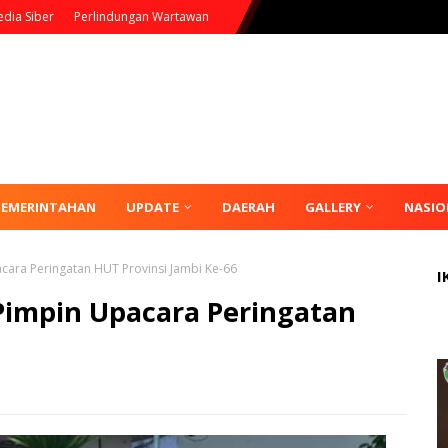
dia Siber
Perlindungan Wartawan
PEMERINTAHAN
UPDATE
DAERAH
GALLERY
NASIO
acara Peringatan HUT Provinsi Jambi Ke-66
I
Pimpin Upacara Peringatan