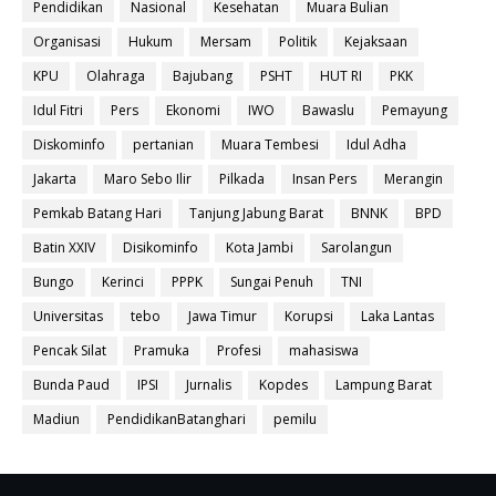
Pendidikan
Nasional
Kesehatan
Muara Bulian
Organisasi
Hukum
Mersam
Politik
Kejaksaan
KPU
Olahraga
Bajubang
PSHT
HUT RI
PKK
Idul Fitri
Pers
Ekonomi
IWO
Bawaslu
Pemayung
Diskominfo
pertanian
Muara Tembesi
Idul Adha
Jakarta
Maro Sebo Ilir
Pilkada
Insan Pers
Merangin
Pemkab Batang Hari
Tanjung Jabung Barat
BNNK
BPD
Batin XXIV
Disikominfo
Kota Jambi
Sarolangun
Bungo
Kerinci
PPPK
Sungai Penuh
TNI
Universitas
tebo
Jawa Timur
Korupsi
Laka Lantas
Pencak Silat
Pramuka
Profesi
mahasiswa
Bunda Paud
IPSI
Jurnalis
Kopdes
Lampung Barat
Madiun
PendidikanBatanghari
pemilu