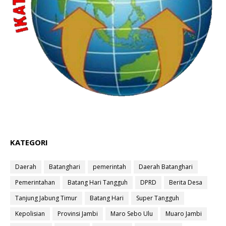
KATEGORI
Daerah
Batanghari
pemerintah
Daerah Batanghari
Pemerintahan
Batang Hari Tangguh
DPRD
Berita Desa
Tanjung Jabung Timur
Batang Hari
Super Tangguh
Kepolisian
Provinsi Jambi
Maro Sebo Ulu
Muaro Jambi