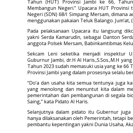
Tahun (HUT) Provinsi Jambi ke 66, Tah
Membangun Negeri.” Upacara HUT Provinsi t
Negeri (SDN) 68/I Simpang Mersam, dimana ac
menggunakan pakaian Teluk Balango. Jum’at, (
Pada pelaksanaan Upacara itu langsung dik
yakni Serda Kamarudin, sebagai Danton Serd
anggota Polsek Mersam, Babinkamtibmas Kelur
Sekcam Leni seketika menjadi inspektur U
Guburnur Jambi, dr.H Al Haris.,S.Sos.,M.H ya
Tahun 2023 sudah memasuki usia yang ke 66 
Provinsi Jambi yang dalam prosesnya selalu ber
“Do’a dan usaha kita semua tentunya juga k
yang menolong dan menuntut kita dalam me
pemerintahan dan pembangunan di segala bi
Saing,” kata Pidato Al Haris.
Selanjutnya dalam pidato itu Gubernur juga
hanya dilaksanakan oleh Pemerintah, tetapi b
pembantu kepentingan yakni Dunia Usaha, Aka