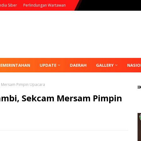
dia Siber
Perlindungan Wartawan
PEMERINTAHAN
UPDATE
DAERAH
GALLERY
NASIO
am Mersam Pimpin Upacara
I
Jambi, Sekcam Mersam Pimpin