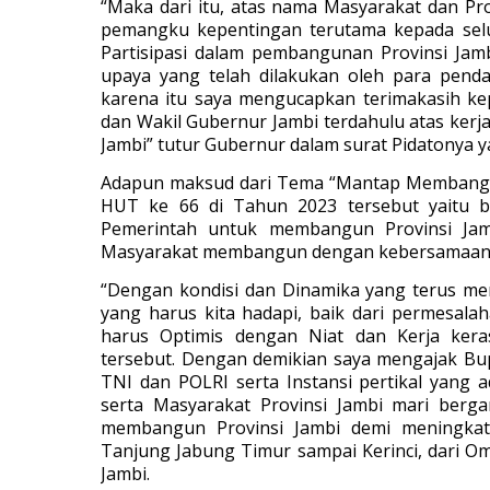
“Maka dari itu, atas nama Masyarakat dan Pr
pemangku kepentingan terutama kepada selu
Partisipasi dalam pembangunan Provinsi Jamb
upaya yang telah dilakukan oleh para penda
karena itu saya mengucapkan terimakasih ke
dan Wakil Gubernur Jambi terdahulu atas ker
Jambi” tutur Gubernur dalam surat Pidatonya 
Adapun maksud dari Tema “Mantap Membangun
HUT ke 66 di Tahun 2023 tersebut yaitu b
Pemerintah untuk membangun Provinsi Ja
Masyarakat membangun dengan kebersamaan d
“Dengan kondisi dan Dinamika yang terus me
yang harus kita hadapi, baik dari permesala
harus Optimis dengan Niat dan Kerja ker
tersebut. Dengan demikian saya mengajak Bupa
TNI dan POLRI serta Instansi pertikal yang a
serta Masyarakat Provinsi Jambi mari berg
membangun Provinsi Jambi demi meningkatk
Tanjung Jabung Timur sampai Kerinci, dari O
Jambi.