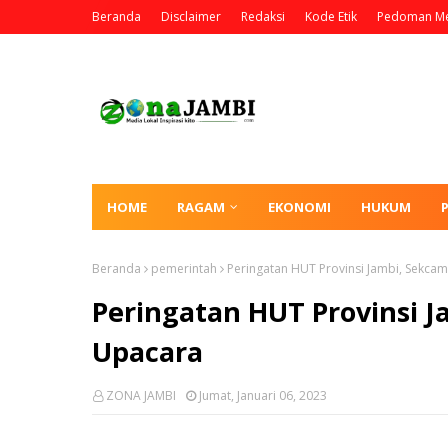
Beranda
Disclaimer
Redaksi
Kode Etik
Pedoman Me
HOME
RAGAM
EKONOMI
HUKUM
Beranda
pemerintah
Peringatan HUT Provinsi Jambi, Sekc
Peringatan HUT Provinsi 
Upacara
ZONA JAMBI
Jumat, Januari 06, 2023