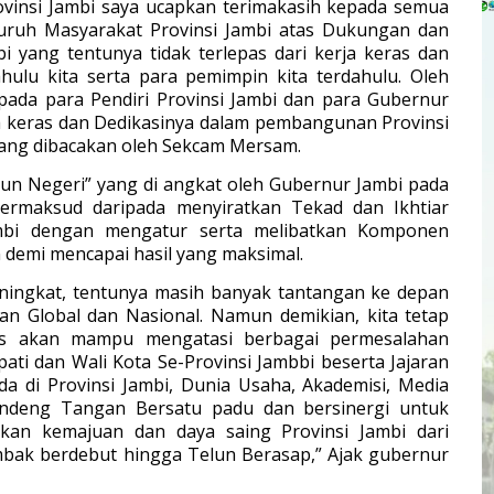
ovinsi Jambi saya ucapkan terimakasih kepada semua
ruh Masyarakat Provinsi Jambi atas Dukungan dan
i yang tentunya tidak terlepas dari kerja keras dan
hulu kita serta para pemimpin kita terdahulu. Oleh
pada para Pendiri Provinsi Jambi dan para Gubernur
ja keras dan Dedikasinya dalam pembangunan Provinsi
yang dibacakan oleh Sekcam Mersam.
 Negeri” yang di angkat oleh Gubernur Jambi pada
ermaksud daripada menyiratkan Tekad dan Ikhtiar
mbi dengan mengatur serta melibatkan Komponen
emi mencapai hasil yang maksimal.
ningkat, tentunya masih banyak tantangan ke depan
han Global dan Nasional. Namun demikian, kita tetap
as akan mampu mengatasi berbagai permesalahan
ti dan Wali Kota Se-Provinsi Jambbi beserta Jajaran
da di Provinsi Jambi, Dunia Usaha, Akademisi, Media
andeng Tangan Bersatu padu dan bersinergi untuk
an kemajuan dan daya saing Provinsi Jambi dari
mbak berdebut hingga Telun Berasap,” Ajak gubernur