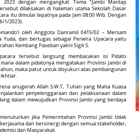
un 2023 dengan mengangkat Tema “Jambi Mantap
ersebut dilaksakan di halaman utama Sekolah Dasar
ara itu dimulai tepatnya pada Jam 08:00 Wib. Dengan
6/1/2023).
omando’i oleh Anggota Danramil 0415/02 – Mersam
a Yuda, dan bertugas sebagai Perwira Upacara yaitu
ahan Kembang Paseban yakni Sigit S.
pacara tersebut langsung membacakan isi Pidato
ng mana dalam pidatonya mengatakan Provinsi Jambi di
Tahun, maka patut untuk disyukuri atas pembangunan
ikhtiar.
arena anugerah Allah S.W.T, Tuhan yang Maha Kuasa
njalankan penyelenggaraan dan pelaksanaan dalam
dang dalam mewujudkan Provinsi Jambi yang berdaya
 menuturkan jika Pemerintahan Provinsi Jambi tidak
ekerjasama dan bersinergi dengan semua stakeholder,
demisi dan Masyarakat.