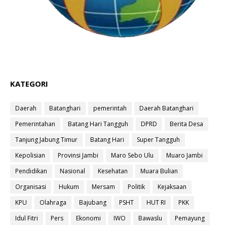
KATEGORI
Daerah
Batanghari
pemerintah
Daerah Batanghari
Pemerintahan
Batang Hari Tangguh
DPRD
Berita Desa
Tanjung Jabung Timur
Batang Hari
Super Tangguh
Kepolisian
Provinsi Jambi
Maro Sebo Ulu
Muaro Jambi
Pendidikan
Nasional
Kesehatan
Muara Bulian
Organisasi
Hukum
Mersam
Politik
Kejaksaan
KPU
Olahraga
Bajubang
PSHT
HUT RI
PKK
Idul Fitri
Pers
Ekonomi
IWO
Bawaslu
Pemayung