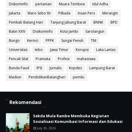
Diskominfo
pertanian
Muara Tembesi
Idul Adha
Jakarta
Maro Sebo Ilir
Pilkada
Insan Pers
Merangin
Pemkab Batang Hari
Tanjung Jabung Barat
BNNK
BPD
Batin XXIV
Disikominfo
Kota Jambi
Sarolangun
Bungo
Kerinci
PPPK
Sungai Penuh
TNI
Universitas
tebo
Jawa Timur
Korupsi
Laka Lantas
Pencak Silat
Pramuka
Profesi
mahasiswa
Bunda Paud
IPSI
Jurnalis
Kopdes
Lampung Barat
Madiun
PendidikanBatanghari
pemilu
Rekomendasi
Sekda Mula Rambe Membuka Kegiatan
Sosialisasi Komunikasi Informasi dan Edukasi
July 30, 2026