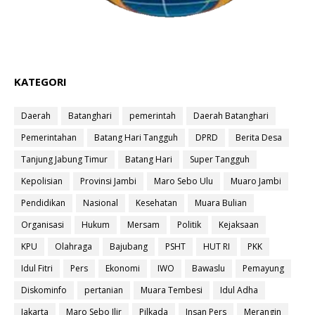
KATEGORI
Daerah
Batanghari
pemerintah
Daerah Batanghari
Pemerintahan
Batang Hari Tangguh
DPRD
Berita Desa
Tanjung Jabung Timur
Batang Hari
Super Tangguh
Kepolisian
Provinsi Jambi
Maro Sebo Ulu
Muaro Jambi
Pendidikan
Nasional
Kesehatan
Muara Bulian
Organisasi
Hukum
Mersam
Politik
Kejaksaan
KPU
Olahraga
Bajubang
PSHT
HUT RI
PKK
Idul Fitri
Pers
Ekonomi
IWO
Bawaslu
Pemayung
Diskominfo
pertanian
Muara Tembesi
Idul Adha
Jakarta
Maro Sebo Ilir
Pilkada
Insan Pers
Merangin