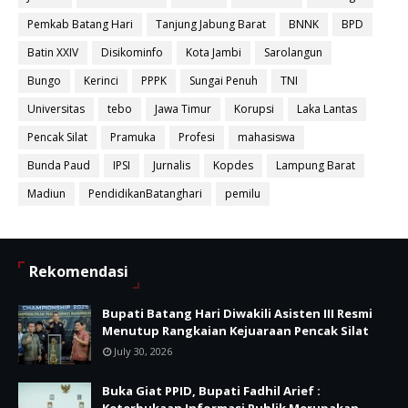
Pemkab Batang Hari
Tanjung Jabung Barat
BNNK
BPD
Batin XXIV
Disikominfo
Kota Jambi
Sarolangun
Bungo
Kerinci
PPPK
Sungai Penuh
TNI
Universitas
tebo
Jawa Timur
Korupsi
Laka Lantas
Pencak Silat
Pramuka
Profesi
mahasiswa
Bunda Paud
IPSI
Jurnalis
Kopdes
Lampung Barat
Madiun
PendidikanBatanghari
pemilu
Rekomendasi
Bupati Batang Hari Diwakili Asisten III Resmi
Menutup Rangkaian Kejuaraan Pencak Silat
July 30, 2026
Buka Giat PPID, Bupati Fadhil Arief :