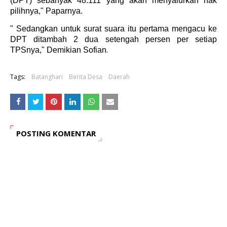
(DPT) sebanyak 48.111 yang akan menyalurkan hak
pilihnya," Paparnya.
" Sedangkan untuk surat suara itu pertama mengacu ke
DPT ditambah 2 dua setengah persen per setiap
.
TPSnya," Demikian Sofian
Tags:
Batanghari
Berita Desa
Daerah
POSTING KOMENTAR