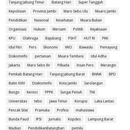
Tanjung Jabung Timur
Batang Hari
Super Tangguh
Kepolisian
Provinsi Jambi
Maro Sebo Ulu
Muaro Jambi
Pendidikan
Nasional
Kesehatan
Muara Bulian
Organisasi
Hukum
Mersam
Politik
Kejaksaan
KPU
Olahraga
Bajubang
PSHT
HUT RI
PKK
Idul Fitri
Pers
Ekonomi
IWO
Bawaslu
Pemayung
Diskominfo
pertanian
Muara Tembesi
Idul Adha
Jakarta
Maro Sebo Ilir
Pilkada
Insan Pers
Merangin
Pemkab Batang Hari
Tanjung Jabung Barat
BNNK
BPD
Batin XXIV
Disikominfo
Kota Jambi
Sarolangun
Bungo
Kerinci
PPPK
Sungai Penuh
TNI
Universitas
tebo
Jawa Timur
Korupsi
Laka Lantas
Pencak Silat
Pramuka
Profesi
mahasiswa
Bunda Paud
IPSI
Jurnalis
Kopdes
Lampung Barat
Madiun
PendidikanBatanghari
pemilu