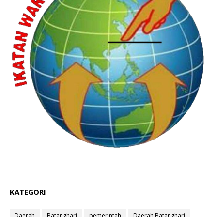
KATEGORI
Daerah
Batanghari
pemerintah
Daerah Batanghari