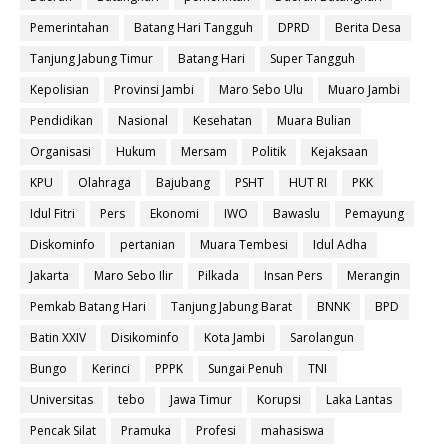
Pemerintahan
Batang Hari Tangguh
DPRD
Berita Desa
Tanjung Jabung Timur
Batang Hari
Super Tangguh
Kepolisian
Provinsi Jambi
Maro Sebo Ulu
Muaro Jambi
Pendidikan
Nasional
Kesehatan
Muara Bulian
Organisasi
Hukum
Mersam
Politik
Kejaksaan
KPU
Olahraga
Bajubang
PSHT
HUT RI
PKK
Idul Fitri
Pers
Ekonomi
IWO
Bawaslu
Pemayung
Diskominfo
pertanian
Muara Tembesi
Idul Adha
Jakarta
Maro Sebo Ilir
Pilkada
Insan Pers
Merangin
Pemkab Batang Hari
Tanjung Jabung Barat
BNNK
BPD
Batin XXIV
Disikominfo
Kota Jambi
Sarolangun
Bungo
Kerinci
PPPK
Sungai Penuh
TNI
Universitas
tebo
Jawa Timur
Korupsi
Laka Lantas
Pencak Silat
Pramuka
Profesi
mahasiswa