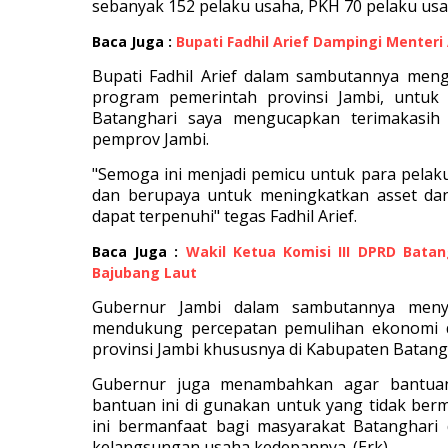
sebanyak 152 pelaku usaha, PKH 70 pelaku us
Baca Juga :
Bupati Fadhil Arief Dampingi Menter
Bupati Fadhil Arief dalam sambutannya men
program pemerintah provinsi Jambi, untuk
Batanghari saya mengucapkan terimakasih
pemprov Jambi.
"Semoga ini menjadi pemicu untuk para pelak
dan berupaya untuk meningkatkan asset dan
dapat terpenuhi" tegas Fadhil Arief.
Baca Juga :
Wakil Ketua Komisi III DPRD Bata
Bajubang Laut
Gubernur Jambi dalam sambutannya meny
mendukung percepatan pemulihan ekonomi 
provinsi Jambi khususnya di Kabupaten Batang 
Gubernur juga menambahkan agar bantuan 
bantuan ini di gunakan untuk yang tidak be
ini bermanfaat bagi masyarakat Batanghari
kelangsungan usaha kedepannya. (Erk)