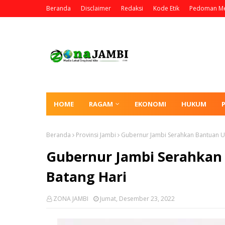
Beranda
Disclaimer
Redaksi
Kode Etik
Pedoman Me
HOME
RAGAM
EKONOMI
HUKUM
Beranda
Provinsi Jambi
Gubernur Jambi Serahkan Bantuan 
Gubernur Jambi Serahkan
Batang Hari
ZONA JAMBI
Jumat, Desember 23, 2022