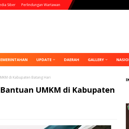
dia Siber
Perlindungan Wartawan
PEMERINTAHAN
UPDATE
DAERAH
GALLERY
NASIO
UMKM di Kabupaten Batang Hari
I
 Bantuan UMKM di Kabupaten