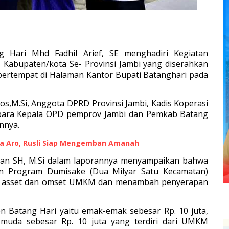
g Hari Mhd Fadhil Arief, SE menghadiri Kegiatan
Kabupaten/kota Se- Provinsi Jambi yang diserahkan
bertempat di Halaman Kantor Bupati Batanghari pada
.Sos,M.Si, Anggota DPRD Provinsi Jambi, Kadis Koperasi
, para Kepala OPD pemprov Jambi dan Pemkab Batang
nnya.
sa Aro, Rusli Siap Mengemban Amanah
dan SH, M.Si dalam laporannya menyampaikan bahwa
an Program Dumisake (Dua Milyar Satu Kecamatan)
n asset dan omset UMKM dan menambah penyerapan
 Batang Hari yaitu emak-emak sebesar Rp. 10 juta,
a muda sebesar Rp. 10 juta yang terdiri dari UMKM