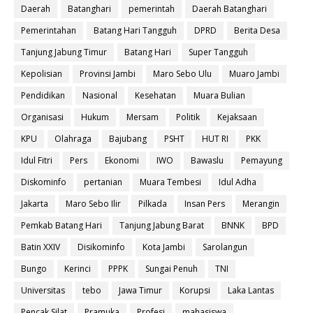
Daerah
Batanghari
pemerintah
Daerah Batanghari
Pemerintahan
Batang Hari Tangguh
DPRD
Berita Desa
Tanjung Jabung Timur
Batang Hari
Super Tangguh
Kepolisian
Provinsi Jambi
Maro Sebo Ulu
Muaro Jambi
Pendidikan
Nasional
Kesehatan
Muara Bulian
Organisasi
Hukum
Mersam
Politik
Kejaksaan
KPU
Olahraga
Bajubang
PSHT
HUT RI
PKK
Idul Fitri
Pers
Ekonomi
IWO
Bawaslu
Pemayung
Diskominfo
pertanian
Muara Tembesi
Idul Adha
Jakarta
Maro Sebo Ilir
Pilkada
Insan Pers
Merangin
Pemkab Batang Hari
Tanjung Jabung Barat
BNNK
BPD
Batin XXIV
Disikominfo
Kota Jambi
Sarolangun
Bungo
Kerinci
PPPK
Sungai Penuh
TNI
Universitas
tebo
Jawa Timur
Korupsi
Laka Lantas
Pencak Silat
Pramuka
Profesi
mahasiswa