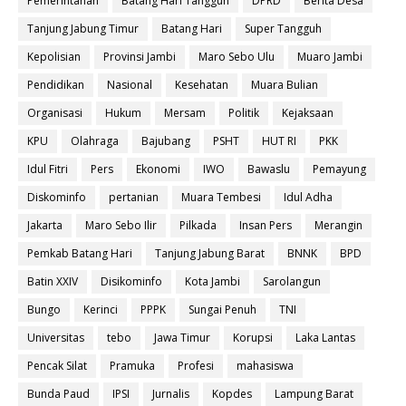
Pemerintahan
Batang Hari Tangguh
DPRD
Berita Desa
Tanjung Jabung Timur
Batang Hari
Super Tangguh
Kepolisian
Provinsi Jambi
Maro Sebo Ulu
Muaro Jambi
Pendidikan
Nasional
Kesehatan
Muara Bulian
Organisasi
Hukum
Mersam
Politik
Kejaksaan
KPU
Olahraga
Bajubang
PSHT
HUT RI
PKK
Idul Fitri
Pers
Ekonomi
IWO
Bawaslu
Pemayung
Diskominfo
pertanian
Muara Tembesi
Idul Adha
Jakarta
Maro Sebo Ilir
Pilkada
Insan Pers
Merangin
Pemkab Batang Hari
Tanjung Jabung Barat
BNNK
BPD
Batin XXIV
Disikominfo
Kota Jambi
Sarolangun
Bungo
Kerinci
PPPK
Sungai Penuh
TNI
Universitas
tebo
Jawa Timur
Korupsi
Laka Lantas
Pencak Silat
Pramuka
Profesi
mahasiswa
Bunda Paud
IPSI
Jurnalis
Kopdes
Lampung Barat