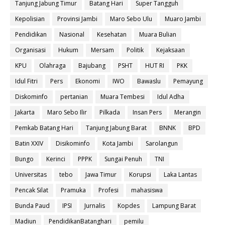
Tanjung Jabung Timur
Batang Hari
Super Tangguh
Kepolisian
Provinsi Jambi
Maro Sebo Ulu
Muaro Jambi
Pendidikan
Nasional
Kesehatan
Muara Bulian
Organisasi
Hukum
Mersam
Politik
Kejaksaan
KPU
Olahraga
Bajubang
PSHT
HUT RI
PKK
Idul Fitri
Pers
Ekonomi
IWO
Bawaslu
Pemayung
Diskominfo
pertanian
Muara Tembesi
Idul Adha
Jakarta
Maro Sebo Ilir
Pilkada
Insan Pers
Merangin
Pemkab Batang Hari
Tanjung Jabung Barat
BNNK
BPD
Batin XXIV
Disikominfo
Kota Jambi
Sarolangun
Bungo
Kerinci
PPPK
Sungai Penuh
TNI
Universitas
tebo
Jawa Timur
Korupsi
Laka Lantas
Pencak Silat
Pramuka
Profesi
mahasiswa
Bunda Paud
IPSI
Jurnalis
Kopdes
Lampung Barat
Madiun
PendidikanBatanghari
pemilu