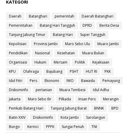
KATEGORI
Daerah
Batanghari
pemerintah
Daerah Batanghari
Pemerintahan
Batang Hari Tangguh
DPRD
Berita Desa
Tanjung Jabung Timur
Batang Hari
Super Tangguh
Kepolisian
Provinsi Jambi
Maro Sebo Ulu
Muaro Jambi
Pendidikan
Nasional
Kesehatan
Muara Bulian
Organisasi
Hukum
Mersam
Politik
Kejaksaan
KPU
Olahraga
Bajubang
PSHT
HUT RI
PKK
Idul Fitri
Pers
Ekonomi
IWO
Bawaslu
Pemayung
Diskominfo
pertanian
Muara Tembesi
Idul Adha
Jakarta
Maro Sebo Ilir
Pilkada
Insan Pers
Merangin
Pemkab Batang Hari
Tanjung Jabung Barat
BNNK
BPD
Batin XXIV
Disikominfo
Kota Jambi
Sarolangun
Bungo
Kerinci
PPPK
Sungai Penuh
TNI