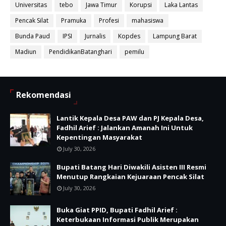
Universitas
tebo
Jawa Timur
Korupsi
Laka Lantas
Pencak Silat
Pramuka
Profesi
mahasiswa
Bunda Paud
IPSI
Jurnalis
Kopdes
Lampung Barat
Madiun
PendidikanBatanghari
pemilu
Rekomendasi
Lantik Kepala Desa PAW dan PJ Kepala Desa,
Fadhil Arief : Jalankan Amanah Ini Untuk
Kepentingan Masyarakat
July 30, 2026
Bupati Batang Hari Diwakili Asisten III Resmi
Menutup Rangkaian Kejuaraan Pencak Silat
July 30, 2026
Buka Giat PPID, Bupati Fadhil Arief :
Keterbukaan Informasi Publik Merupakan