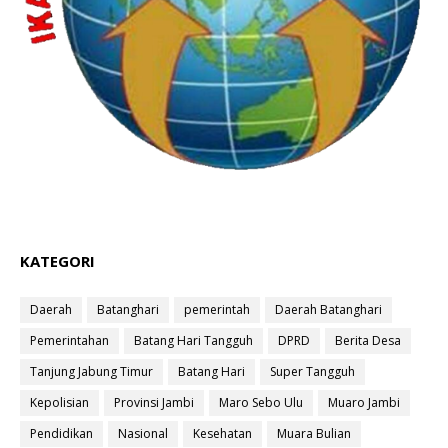
KATEGORI
Daerah
Batanghari
pemerintah
Daerah Batanghari
Pemerintahan
Batang Hari Tangguh
DPRD
Berita Desa
Tanjung Jabung Timur
Batang Hari
Super Tangguh
Kepolisian
Provinsi Jambi
Maro Sebo Ulu
Muaro Jambi
Pendidikan
Nasional
Kesehatan
Muara Bulian