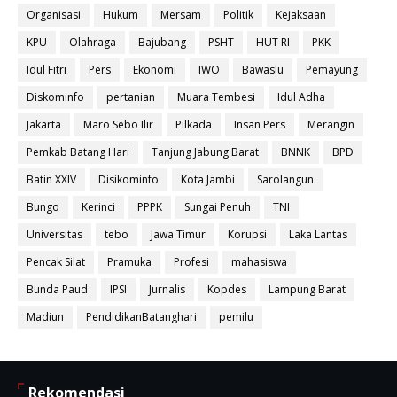
Organisasi
Hukum
Mersam
Politik
Kejaksaan
KPU
Olahraga
Bajubang
PSHT
HUT RI
PKK
Idul Fitri
Pers
Ekonomi
IWO
Bawaslu
Pemayung
Diskominfo
pertanian
Muara Tembesi
Idul Adha
Jakarta
Maro Sebo Ilir
Pilkada
Insan Pers
Merangin
Pemkab Batang Hari
Tanjung Jabung Barat
BNNK
BPD
Batin XXIV
Disikominfo
Kota Jambi
Sarolangun
Bungo
Kerinci
PPPK
Sungai Penuh
TNI
Universitas
tebo
Jawa Timur
Korupsi
Laka Lantas
Pencak Silat
Pramuka
Profesi
mahasiswa
Bunda Paud
IPSI
Jurnalis
Kopdes
Lampung Barat
Madiun
PendidikanBatanghari
pemilu
Rekomendasi